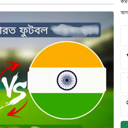
কর্
আগস