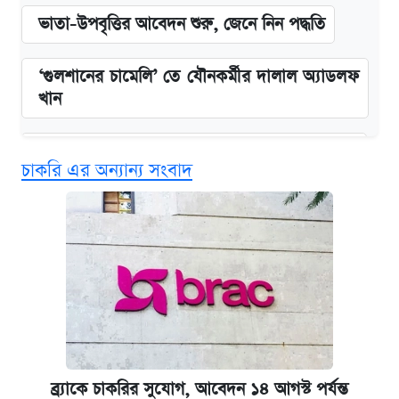
ভাতা-উপবৃত্তির আবেদন শুরু, জেনে নিন পদ্ধতি
‘গুলশানের চামেলি’ তে যৌনকর্মীর দালাল অ্যাডলফ
খান
কবে শুরু হচ্ছে ঢাবির ভর্তি আবেদন, জানাল কর্তৃপক্ষ
চাকরি এর অন্যান্য সংবাদ
এক ক্লিকে জেনে নিন আইফোন ১৮ প্রো ম্যাক্সের
দাম ও ফিচার
আজকের বাজারে স্বর্ণের দাম (৪ আগস্ট)
নবম জাতীয় পে-স্কেল নিয়ে সর্বশেষ যা জানা গেল
পাঁচ দপ্তরে নতুন সচিব নিয়োগ দিল সরকার
ব্র্যাকে চাকরির সুযোগ, আবেদন ১৪ আগস্ট পর্যন্ত