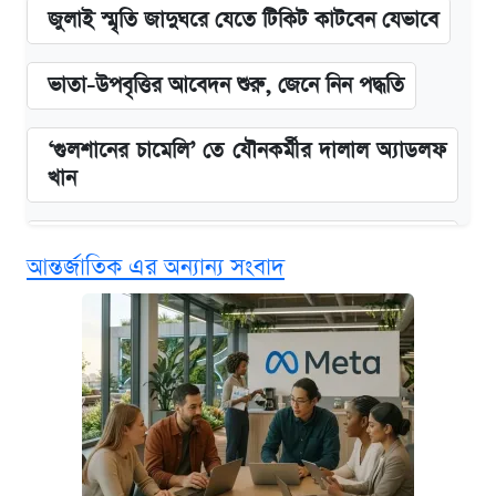
জুলাই স্মৃতি জাদুঘরে যেতে টিকিট কাটবেন যেভাবে
ভাতা-উপবৃত্তির আবেদন শুরু, জেনে নিন পদ্ধতি
‘গুলশানের চামেলি’ তে যৌনকর্মীর দালাল অ্যাডলফ
খান
এক ক্লিকে জেনে নিন আইফোন ১৮ প্রো ম্যাক্সের
আন্তর্জাতিক এর অন্যান্য সংবাদ
দাম ও ফিচার
কবে শুরু হচ্ছে ঢাবির ভর্তি আবেদন, জানাল কর্তৃপক্ষ
নবম জাতীয় পে-স্কেল নিয়ে সর্বশেষ যা জানা গেল
আজকের বাজারে স্বর্ণের দাম (৪ আগস্ট)