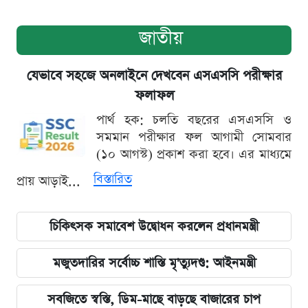
জাতীয়
যেভাবে সহজে অনলাইনে দেখবেন এসএসসি পরীক্ষার
ফলাফল
পার্থ হক: চলতি বছরের এসএসসি ও
সমমান পরীক্ষার ফল আগামী সোমবার
(১০ আগস্ট) প্রকাশ করা হবে। এর মাধ্যমে
বিস্তারিত
প্রায় আড়াই...
চিকিৎসক সমাবেশ উদ্বোধন করলেন প্রধানমন্ত্রী
মজুতদারির সর্বোচ্চ শাস্তি মৃ'ত্যুদণ্ড: আইনমন্ত্রী
সবজিতে স্বস্তি, ডিম-মাছে বাড়ছে বাজারের চাপ