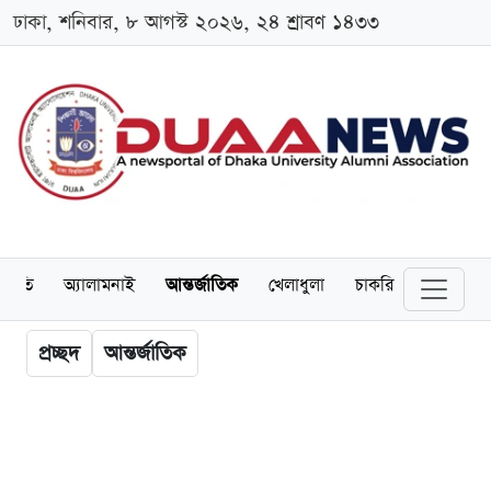
ঢাকা, শনিবার, ৮ আগস্ট ২০২৬, ২৪ শ্রাবণ ১৪৩৩
্থনীতি
অ্যালামনাই
আন্তর্জাতিক
খেলাধুলা
চাকরি
স্কলারশিপ
প্রচ্ছদ
আন্তর্জাতিক