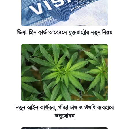
ভিসা-গ্রিন কার্ড আবেদনে যুক্তরাষ্ট্রের নতুন নিয়ম
নতুন আইন কার্যকর, গাঁজা চাষ ও ঔষধি ব্যবহারে
অনুমোদন