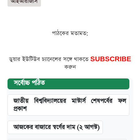
আইআরজিসি
পাঠকের মতামত:
ডুয়ার ইউটিউব চ্যানেলের সঙ্গে থাকতে
SUBSCRIBE
করুন
সর্বোচ্চ পঠিত
জাতীয় বিশ্ববিদ্যালয়ের মাস্টার্স শেষপর্বের ফল
প্রকাশ
আজকের বাজারে স্বর্ণের দাম (২ আগস্ট)