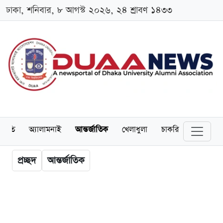
ঢাকা, শনিবার, ৮ আগস্ট ২০২৬, ২৪ শ্রাবণ ১৪৩৩
্থনীতি
অ্যালামনাই
আন্তর্জাতিক
খেলাধুলা
চাকরি
স্কলারশিপ
প্রচ্ছদ
আন্তর্জাতিক