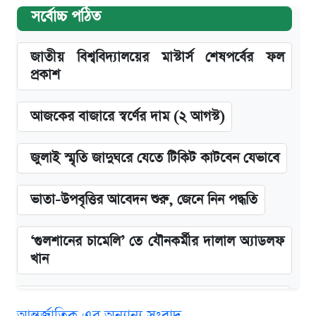
সর্বোচ্চ পঠিত
জাতীয় বিশ্ববিদ্যালয়ের মাস্টার্স শেষপর্বের ফল
প্রকাশ
আজকের বাজারে স্বর্ণের দাম (২ আগস্ট)
জুলাই স্মৃতি জাদুঘরে যেতে টিকিট কাটবেন যেভাবে
ভাতা-উপবৃত্তির আবেদন শুরু, জেনে নিন পদ্ধতি
‘গুলশানের চামেলি’ তে যৌনকর্মীর দালাল অ্যাডলফ
খান
কবে শুরু হচ্ছে ঢাবির ভর্তি আবেদন, জানাল কর্তৃপক্ষ
আন্তর্জাতিক এর অন্যান্য সংবাদ