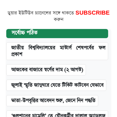
ডুয়ার ইউটিউব চ্যানেলের সঙ্গে থাকতে
SUBSCRIBE
করুন
সর্বোচ্চ পঠিত
জাতীয় বিশ্ববিদ্যালয়ের মাস্টার্স শেষপর্বের ফল
প্রকাশ
আজকের বাজারে স্বর্ণের দাম (২ আগস্ট)
জুলাই স্মৃতি জাদুঘরে যেতে টিকিট কাটবেন যেভাবে
ভাতা-উপবৃত্তির আবেদন শুরু, জেনে নিন পদ্ধতি
‘গুলশানের চামেলি’ তে যৌনকর্মীর দালাল অ্যাডলফ