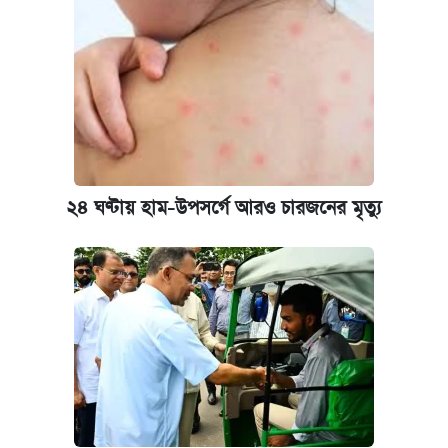
২৪ ঘণ্টায় হাম-উপসর্গে আরও চারজনের মৃত্যু