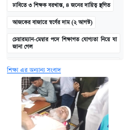
ঢাবিতে ৩ শিক্ষক বরখাস্ত, ৪ জনের দায়িত্ব স্থগিত
আজকের বাজারে স্বর্ণের দাম (২ আগস্ট)
চেয়ারম্যান-মেম্বার পদে শিক্ষাগত যোগ্যতা নিয়ে যা
জানা গেল
বিনামূল্যে এআই প্রশিক্ষণ, মিলবে দৈনিক ২০০ টাকা
শিক্ষা এর অন্যান্য সংবাদ
ভাতা
ঢাবির সূর্যসেন হলে সমকামিতার অভিযোগে দুইজন
আটক
দেশের বাজারে ফের বেড়েছে সোনার দাম
‘গুলশানের চামেলি’ তে যৌনকর্মীর দালাল অ্যাডলফ