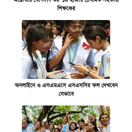
অক্টোবরে যোগদান শুরু ১৪ হাজার প্রাথমিক সহকারী
শিক্ষকের
অনলাইনে ও এসএমএসে এসএসসির ফল দেখবেন
যেভাবে