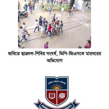
জবিতে ছাত্রদল-শিবির সংঘর্ষ, ভিপি-জিএসকে মারধরের
অভিযোগ