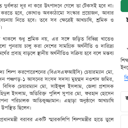
 দুর্বলতা দূর না করে উৎপাদনে গেলে তা টেকসই হবে না।
পন করতে হবে, কোথাও অবকাঠামো সংস্কার প্রয়োজন, আবার
বিবেচনায় নিতে হবে। তবে সব ক্ষেত্রেই আখচাষি, শ্রমিক ও
ে।
াকলে শুধু শ্রমিক নয়, এর সঙ্গে জড়িত বিভিন্ন খাতেও
ুলো পুনরায় চালু করা দেশের সামগ্রিক অর্থনীতি ও দারিদ্র্য
র্থের প্রবাহ বাড়লে স্থানীয় অর্থনীতিও সক্রিয় হবে বলে মন্তব্য
শিক
ইনক
 খাদ্য শিল্প করপোরেশনের (বিএসএফআইসি) চেয়ারম্যান মো.
বি
য দেন পঞ্চগড়-১ আসনের সংসদ সদস্য মুহম্মদ নওশাদ জমির,
ন, বিসিক চেয়ারম্যান মো. সাইফুল ইসলাম, জেলা প্রশাসক
হিদুল ইসলাম, অতিরিক্ত পুলিশ সুপার মো. ফরহাদ হোসেন
র
াপনা পরিচালক আতিকুজ্জামান। এছাড়া অনুষ্ঠানে আখচাষি
রা উপস্থিত ছিলেন।
ধানমন্ত্রী বরাবর একটি স্মারকলিপি শিল্পমন্ত্রীর হাতে তুলে