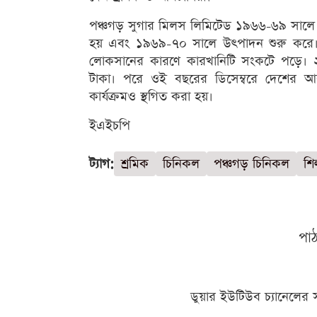
পঞ্চগড় সুগার মিলস লিমিটেড ১৯৬৬-৬৯ সালে দ
হয় এবং ১৯৬৯-৭০ সালে উৎপাদন শুরু করে। ত
লোকসানের কারণে কারখানিটি সংকটে পড়ে। ২
টাকা। পরে ওই বছরের ডিসেম্বরে দেশের আ
কার্যক্রমও স্থগিত করা হয়।
ইএইচপি
ট্যাগ:
শ্রমিক
চিনিকল
পঞ্চগড় চিনিকল
শিল
পা
ডুয়ার ইউটিউব চ্যানেলের 