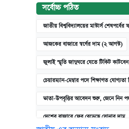
সর্বোচ্চ পঠিত
জাতীয় বিশ্ববিদ্যালয়ের মাস্টার্স শেষপর্বের 
আজকের বাজারে স্বর্ণের দাম (২ আগস্ট)
জুলাই স্মৃতি জাদুঘরে যেতে টিকিট কাটবে
চেয়ারম্যান-মেম্বার পদে শিক্ষাগত যোগ্যতা
ভাতা-উপবৃত্তির আবেদন শুরু, জেনে নিন পদ
দেশের বাজারে ফের বেড়েছে সোনার দাম