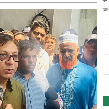
কর্
আগস