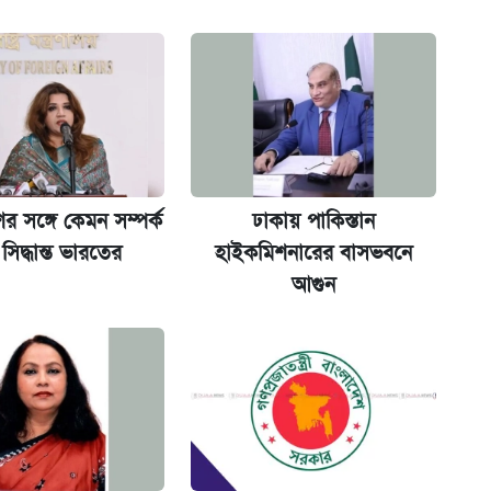
অ্যাডলফ খান
ানপাট বন্ধ
কর্তৃপক্ষ
র সঙ্গে কেমন সম্পর্ক
ঢাকায় পাকিস্তান
সিদ্ধান্ত ভারতের
হাইকমিশনারের বাসভবনে
আগুন
না গেল
ল যা