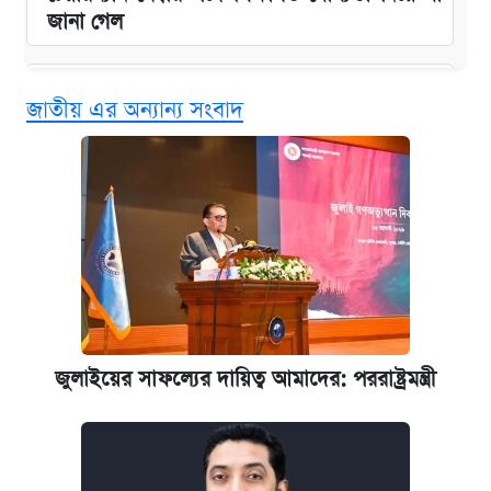
জানা গেল
বিনামূল্যে এআই প্রশিক্ষণ, মিলবে দৈনিক ২০০ টাকা
জাতীয় এর অন্যান্য সংবাদ
ভাতা
ঢাবির সূর্যসেন হলে সমকামিতার অভিযোগে দুইজন
আটক
দেশের বাজারে ফের বেড়েছে সোনার দাম
‘গুলশানের চামেলি’ তে যৌনকর্মীর দালাল অ্যাডলফ
খান
জুলাইয়ের সাফল্যের দায়িত্ব আমাদের: পররাষ্ট্রমন্ত্রী
ভাতা-উপবৃত্তির আবেদন শুরু, জেনে নিন পদ্ধতি