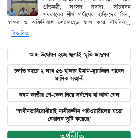
প্রতিমন্ত্রী, সংসদ সদস্য, সচিবসহ
সরকারের শীর্ষ পর্যায়ের ব্যক্তিদের সিল,
স্বাক্ষর ও অফিসিয়াল লেটারহেড জাল করে দীর্ঘদিন...
বিস্তারিত
আজ উদ্বোধন হচ্ছে জুলাই স্মৃতি জাদুঘর
চলতি বছরে ২ লাখ ৫৬ হাজার ইমাম-মুয়াজ্জিন পাবেন
মাসিক সম্মানী
নবম জাতীয় পে-স্কেল নিয়ে সর্বশেষ যা জানা গেল
‘স্বাধীনতাবিরোধীরাই নাসীরুদ্দীন পাটওয়ারীদের মতো
বেয়াদব সৃষ্টি করেছে’
অর্থনীতি