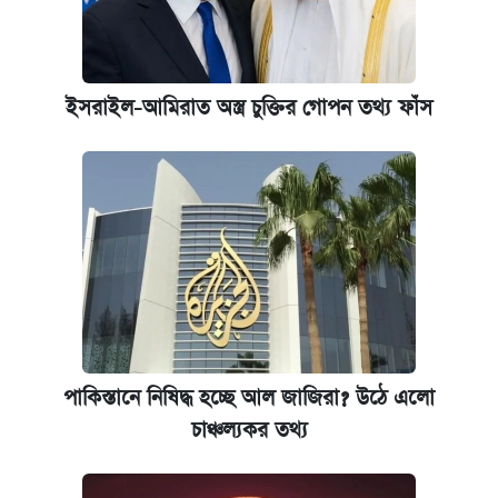
ইসরাইল-আমিরাত অস্ত্র চুক্তির গোপন তথ্য ফাঁস
পাকিস্তানে নিষিদ্ধ হচ্ছে আল জাজিরা? উঠে এলো
চাঞ্চল্যকর তথ্য