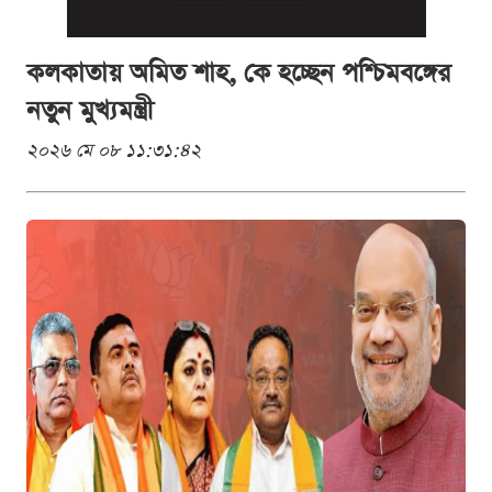
কলকাতায় অমিত শাহ, কে হচ্ছেন পশ্চিমবঙ্গের
নতুন মুখ্যমন্ত্রী
২০২৬ মে ০৮ ১১:৩১:৪২