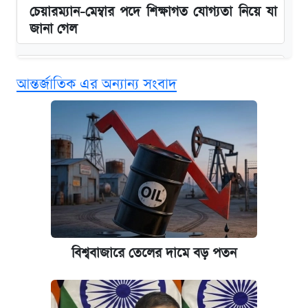
চেয়ারম্যান-মেম্বার পদে শিক্ষাগত যোগ্যতা নিয়ে যা
জানা গেল
বিনামূল্যে এআই প্রশিক্ষণ, মিলবে দৈনিক ২০০ টাকা
আন্তর্জাতিক এর অন্যান্য সংবাদ
ভাতা
ফুল ফান্ডেড স্কলারশিপে অস্ট্রেলিয়ার মারডক
বিশ্ববিদ্যালয়ে উচ্চশিক্ষার সুযোগ
ঢাবির সূর্যসেন হলে সমকামিতার অভিযোগে দুইজন
আটক
দেশের বাজারে ফের বেড়েছে সোনার দাম
বিশ্ববাজারে তেলের দামে বড় পতন
‘গুলশানের চামেলি’ তে যৌনকর্মীর দালাল অ্যাডলফ
খান