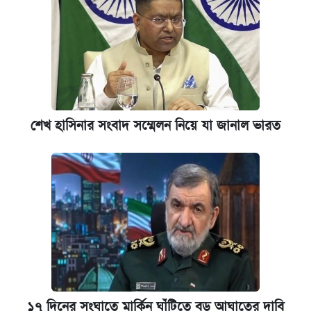
আজ শুক্রবার রাজধানীর যেসব মার্কেট-দোকানপাট
বন্ধ
নবম পে স্কেল বাস্তবায়ন চূড়ান্ত পর্যায়ে, যা জানালেন
অর্থমন্ত্রী
শেখ হাসিনার সংবাদ সম্মেলন নিয়ে যা জানাল ভারত
জাপানে সম্পূর্ণ ফ্রি স্কলারশিপে মাস্টার্স ও পিএইচডি
করার সুযোগ
বিজ্ঞান কারখানায় জব কার্ড অটোমেশন চালু করল
ঢাবি
যুক্তরাষ্ট্র থেকে আরও ২৩ বাংলাদেশিকে দেশে
ফেরত পাঠানো হলো
১৭ দিনের সংঘাতে মার্কিন ঘাঁটিতে বড় আঘাতের দাবি