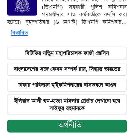
(ডিএমপি) সহকারী পুলিশ কমিশনার
পদমর্যাদার সাত কর্মকর্তাকে বদলি করা
হয়েছে। বৃহস্পতিবার (৬ আগস্ট) ডিএমপি কমিশনার...
বিস্তারিত
বিটিভির নতিুন মহাপরিচালক কাজী জেসিন
বাংলাদেশের সঙ্গে কেমন সম্পর্ক চায়, সিদ্ধান্ত ভারতের
ঢাকায় পাকিস্তান হাইকমিশনারের বাসভবনে আগুন
ইলিয়াস আলী গুম-হ'ত্যা মামলায় গ্রেপ্তার দেখানো হবে
সাইফুর রহমানকে
অর্থনীতি