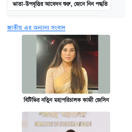
ভাতা-উপবৃত্তির আবেদন শুরু, জেনে নিন পদ্ধতি
দেশের বাজারে ফের বেড়েছে সোনার দাম
জাতীয় এর অন্যান্য সংবাদ
‘গুলশানের চামেলি’ তে যৌনকর্মীর দালাল অ্যাডলফ
খান
আজ শুক্রবার রাজধানীর যেসব মার্কেট-দোকানপাট
বন্ধ
কবে শুরু হচ্ছে ঢাবির ভর্তি আবেদন, জানাল কর্তৃপক্ষ
বিটিভির নতিুন মহাপরিচালক কাজী জেসিন
আজকের বাজারে স্বর্ণের দাম (৪ আগস্ট)
নবম জাতীয় পে-স্কেল নিয়ে সর্বশেষ যা জানা গেল