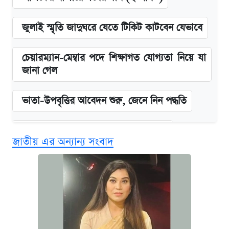
জুলাই স্মৃতি জাদুঘরে যেতে টিকিট কাটবেন যেভাবে
চেয়ারম্যান-মেম্বার পদে শিক্ষাগত যোগ্যতা নিয়ে যা
জানা গেল
ভাতা-উপবৃত্তির আবেদন শুরু, জেনে নিন পদ্ধতি
দেশের বাজারে ফের বেড়েছে সোনার দাম
জাতীয় এর অন্যান্য সংবাদ
‘গুলশানের চামেলি’ তে যৌনকর্মীর দালাল অ্যাডলফ
খান
আজ শুক্রবার রাজধানীর যেসব মার্কেট-দোকানপাট
বন্ধ