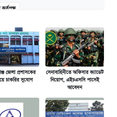
কর্তৃপক্ষ
ক্সের দাম ও ফিচার
না গেল
্জ জেলা প্রশাসকের
সেনাবাহিনীতে অফিসার ক্যাডেট
লয়ে চাকরির সুযোগ
নিয়োগ, এইচএসসি পাসেই
আবেদন
ল যা
ট)