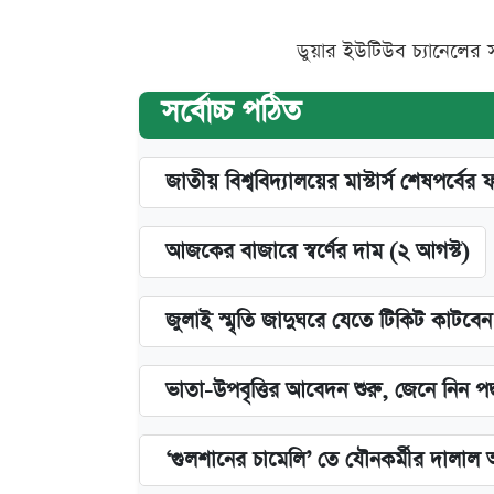
ডুয়ার ইউটিউব চ্যানেলের 
সর্বোচ্চ পঠিত
জাতীয় বিশ্ববিদ্যালয়ের মাস্টার্স শেষপর্বের 
আজকের বাজারে স্বর্ণের দাম (২ আগস্ট)
জুলাই স্মৃতি জাদুঘরে যেতে টিকিট কাটবে
ভাতা-উপবৃত্তির আবেদন শুরু, জেনে নিন পদ
‘গুলশানের চামেলি’ তে যৌনকর্মীর দালাল 