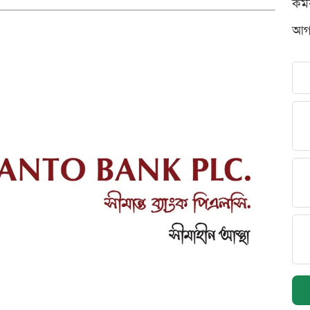
কর্
আগস