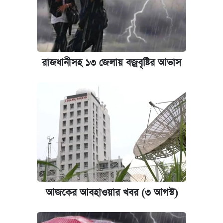
রাজধানীসহ ১৩ জেলায় বজ্রবৃষ্টির আভাস
আজকের আবহাওয়ার খবর (৩ আগস্ট)