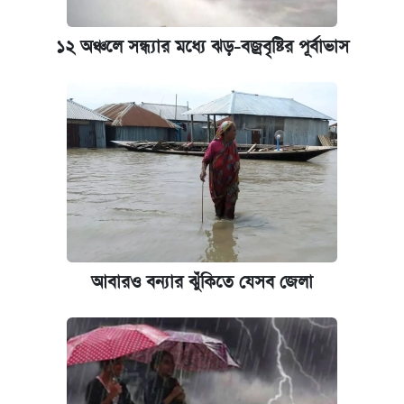
১২ অঞ্চলে সন্ধ্যার মধ্যে ঝড়-বজ্রবৃষ্টির পূর্বাভাস
আবারও বন্যার ঝুঁকিতে যেসব জেলা