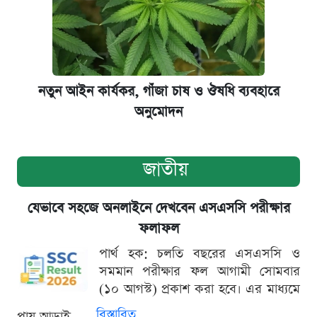
নতুন আইন কার্যকর, গাঁজা চাষ ও ঔষধি ব্যবহারে
অনুমোদন
জাতীয়
যেভাবে সহজে অনলাইনে দেখবেন এসএসসি পরীক্ষার
ফলাফল
পার্থ হক: চলতি বছরের এসএসসি ও
সমমান পরীক্ষার ফল আগামী সোমবার
(১০ আগস্ট) প্রকাশ করা হবে। এর মাধ্যমে
বিস্তারিত
প্রায় আড়াই...