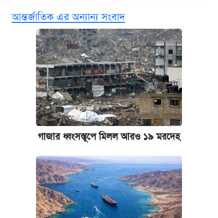
আন্তর্জাতিক এর অন্যান্য সংবাদ
এক ক্লিকে জেনে নিন আইফোন ১৮ প্রো ম্যাক্সের
দাম ও ফিচার
কবে শুরু হচ্ছে ঢাবির ভর্তি আবেদন, জানাল কর্তৃপক্ষ
নবম জাতীয় পে-স্কেল নিয়ে সর্বশেষ যা জানা গেল
আজকের বাজারে স্বর্ণ-রুপার দাম (৫ আগস্ট)
গাজার ধ্বংসস্তূপে মিলল আরও ১৯ মরদেহ
পাঁচ দপ্তরে নতুন সচিব নিয়োগ দিল সরকার
কবে হবে মেডিকেল ভর্তি পরীক্ষা, জানা গেল যা
আজকের বাজারে স্বর্ণের দাম (৪ আগস্ট)