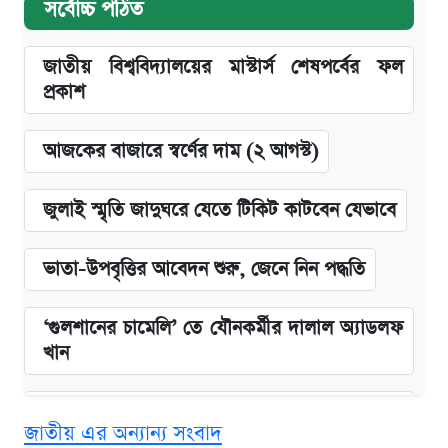
সর্বোচ্চ পঠিত
জাতীয় বিশ্ববিদ্যালয়ের মাস্টার্স শেষপর্বের ফল
প্রকাশ
আজকের বাজারে স্বর্ণের দাম (২ আগস্ট)
জুলাই স্মৃতি জাদুঘরে যেতে টিকিট কাটবেন যেভাবে
ভাতা-উপবৃত্তির আবেদন শুরু, জেনে নিন পদ্ধতি
‘গুলশানের চামেলি’ তে যৌনকর্মীর দালাল অ্যাডলফ
খান
এক ক্লিকে জেনে নিন আইফোন ১৮ প্রো ম্যাক্সের
জাতীয় এর অন্যান্য সংবাদ
দাম ও ফিচার