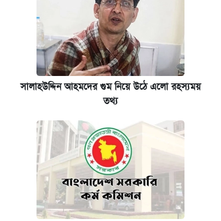
সালাহউদ্দিন আহমদের গুম নিয়ে উঠে এলো রহস্যময়
তথ্য