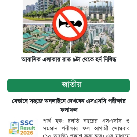
আবাসিক এলাকায় রাত ৯টা থেকে হর্ন নিষিদ্ধ
জাতীয়
যেভাবে সহজে অনলাইনে দেখবেন এসএসসি পরীক্ষার
ফলাফল
পার্থ হক: চলতি বছরের এসএসসি ও
সমমান পরীক্ষার ফল আগামী সোমবার
(১০ আগস্ট) প্রকাশ করা হবে। এর মাধ্যমে