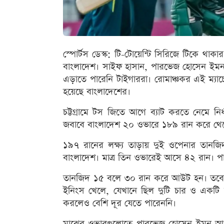
স্পোর্টস ডেস্ক: টি-টোয়েন্টি সিরিজে টিকে থাকার ল
বাংলাদেশ। সাইফ হাসান, পারভেজ হোসেন ইমন ও
এড়াতে পারেনি টাইগাররা। রোমাঞ্চকর এই ম্যাচ
হয়েছে বাংলাদেশের।
চট্টগ্রামে টস জিতে আগে ব্যাট করতে নেমে নি
জবাবে বাংলাদেশ ২০ ওভারে ১৮৯ রান করে থে
১৯৭ রানের লক্ষ্য তাড়ায় দুই ওপেনার তানজি
বাংলাদেশ। মাত্র তিন ওভারেই আসে ৪২ রান। পা
তানজিদ ১৫ বলে ৩০ রান করে আউট হন। তবে 
ইনিংস খেলে, যেখানে ছিল দুটি চার ও একটি
করলেও বেশি দূর যেতে পারেননি।
মাঝের ওভারগুলোতে পারভেজ হোসেন ইমন আগ্রাসী