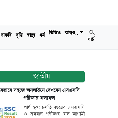
ভিডিও
আরও..
চাকরি
বৃত্তি
স্বাস্থ্য
ধর্ম
সার্চ
জাতীয়
যেভাবে সহজে অনলাইনে দেখবেন এসএসসি
পরীক্ষার ফলাফল
পার্থ হক: চলতি বছরের এসএসসি
ও সমমান পরীক্ষার ফল আগামী