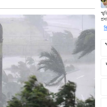
স্ম
প্র
বি
‘