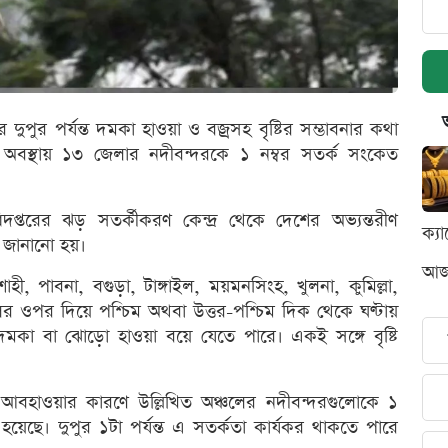
র দুপুর পর্যন্ত দমকা হাওয়া ও বজ্রসহ বৃষ্টির সম্ভাবনার কথা
 অবস্থায় ১৩ জেলার নদীবন্দরকে ১ নম্বর সতর্ক সংকেত
প্তরের ঝড় সতর্কীকরণ কেন্দ্র থেকে দেশের অভ্যন্তরীণ
ক্য
য জানানো হয়।
আজক
হী, পাবনা, বগুড়া, টাঙ্গাইল, ময়মনসিংহ, খুলনা, কুমিল্লা,
লের ওপর দিয়ে পশ্চিম অথবা উত্তর-পশ্চিম দিক থেকে ঘণ্টায়
কা বা ঝোড়ো হাওয়া বয়ে যেতে পারে। একই সঙ্গে বৃষ্টি
ূপ আবহাওয়ার কারণে উল্লিখিত অঞ্চলের নদীবন্দরগুলোকে ১
া হয়েছে। দুপুর ১টা পর্যন্ত এ সতর্কতা কার্যকর থাকতে পারে