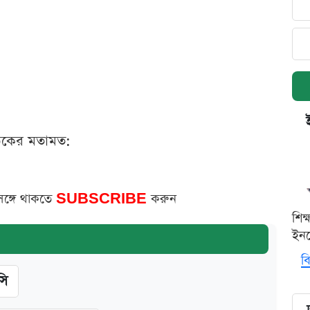
ঠকের মতামত:
সঙ্গে থাকতে
SUBSCRIBE
করুন
শিক
ইনক
বি
সি