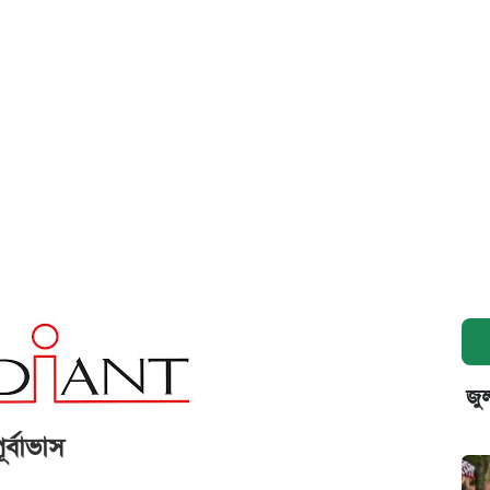
জুল
র্বাভাস