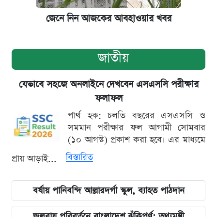
জেনে নিন আজকের আবহাওয়ার খবর
জাতীয়
যেভাবে সহজে অনলাইনে দেখবেন এসএসসি পরীক্ষার
ফলাফল
পার্থ হক: চলতি বছরের এসএসসি ও
সমমান পরীক্ষার ফল আগামী সোমবার
(১০ আগস্ট) প্রকাশ করা হবে। এর মাধ্যমে
বিস্তারিত
প্রায় আড়াই...
বর্ষায় পানিবন্দি আল্লারদর্গা স্কুল, ব্যাহত পাঠদান
জলবায়ু পরিবর্তনে বাংলাদেশ ঝুঁকিপূর্ণ: তথ্যমন্ত্রী