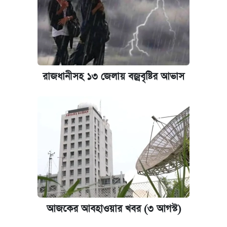
রাজধানীসহ ১৩ জেলায় বজ্রবৃষ্টির আভাস
আজকের আবহাওয়ার খবর (৩ আগস্ট)