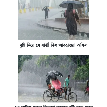
এক ক্লিকে জেনে নিন আইফোন ১৮ প্রো ম্যাক্সের
দাম ও ফিচার
নবম জাতীয় পে-স্কেল নিয়ে সর্বশেষ যা জানা গেল
পাঁচ দপ্তরে নতুন সচিব নিয়োগ দিল সরকার
বৃষ্টি নিয়ে যে বার্তা দিল আবহাওয়া অফিস
আজকের বাজারে স্বর্ণ-রুপার দাম (৫ আগস্ট)
কবে হবে মেডিকেল ভর্তি পরীক্ষা, জানা গেল যা
আজকের বাজারে স্বর্ণের দাম (৪ আগস্ট)
রাষ্ট্রবিরোধী কর্মকাণ্ড: ঢাবির কয়েকজন শিক্ষকের
বিরুদ্ধে ব্যবস্থা