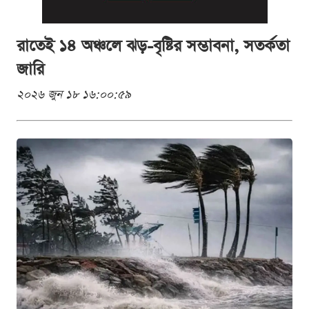
রাতেই ১৪ অঞ্চলে ঝড়-বৃষ্টির সম্ভাবনা, সতর্কতা
জারি
২০২৬ জুন ১৮ ১৬:০০:৫৯