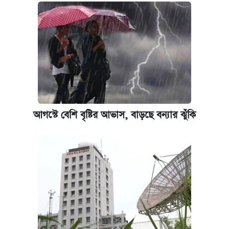
আগস্টে বেশি বৃষ্টির আভাস, বাড়ছে বন্যার ঝুঁকি