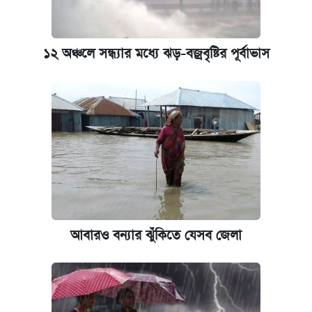
১২ অঞ্চলে সন্ধ্যার মধ্যে ঝড়-বজ্রবৃষ্টির পূর্বাভাস
আবারও বন্যার ঝুঁকিতে যেসব জেলা