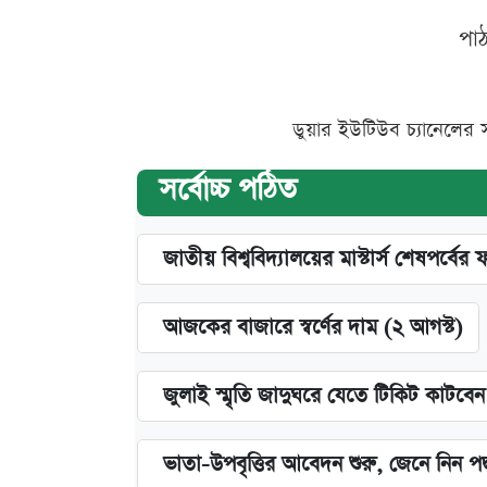
পা
ডুয়ার ইউটিউব চ্যানেলের 
সর্বোচ্চ পঠিত
জাতীয় বিশ্ববিদ্যালয়ের মাস্টার্স শেষপর্বের 
আজকের বাজারে স্বর্ণের দাম (২ আগস্ট)
জুলাই স্মৃতি জাদুঘরে যেতে টিকিট কাটবে
ভাতা-উপবৃত্তির আবেদন শুরু, জেনে নিন পদ