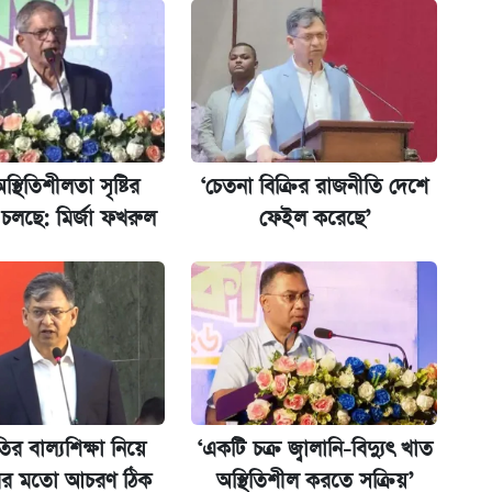
ের বিরুদ্ধে ব্যবস্থা
্থিতিশীলতা সৃষ্টির
‘চেতনা বিক্রির রাজনীতি দেশে
 চলছে: মির্জা ফখরুল
ফেইল করেছে’
িপে আবেদন শুরু
ির বাল্যশিক্ষা নিয়ে
‘একটি চক্র জ্বালানি-বিদ্যুৎ খাত
রের মতো আচরণ ঠিক
অস্থিতিশীল করতে সক্রিয়’