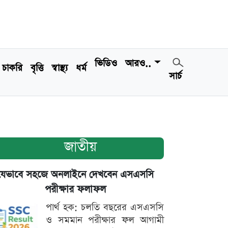
ভিডিও
আরও..
চাকরি
বৃত্তি
স্বাস্থ্য
ধর্ম
সার্চ
জাতীয়
যেভাবে সহজে অনলাইনে দেখবেন এসএসসি
পরীক্ষার ফলাফল
পার্থ হক: চলতি বছরের এসএসসি
ও সমমান পরীক্ষার ফল আগামী