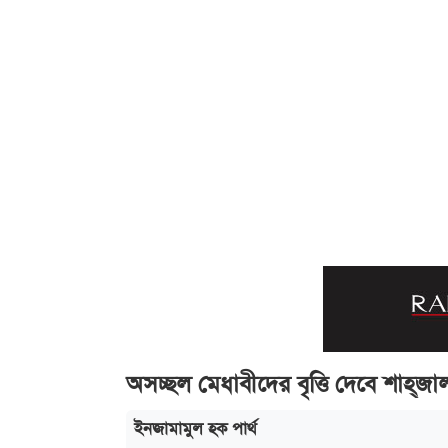
অসচ্ছল মেধাবীদের বৃত্তি দেবে শাহ্‌জ
ইনজামামুল হক পার্থ