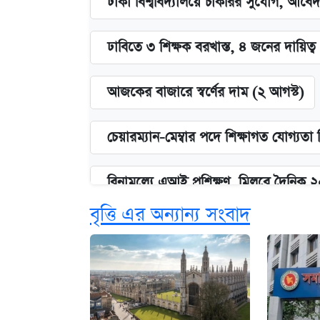
ঢাকা বিশ্ববিদ্যালয়ে চাকরির সুযোগ, আবেদ
ঢাবিতে ৩ শিক্ষক বরখাস্ত, ৪ জনের দায়িত্ব 
আজকের বাজারে স্বর্ণের দাম (২ আগস্ট)
চেয়ারম্যান-মেম্বার পদে শিক্ষাগত যোগ্যতা
বিনামূল্যে এআই প্রশিক্ষণ, মিলবে দৈনিক 
বৃত্তি এর অন্যান্য সংবাদ
ঢাবির সূর্যসেন হলে সমকামিতার অভিযো
দেশের বাজারে ফের বেড়েছে সোনার দাম
‘গুলশানের চামেলি’ তে যৌনকর্মীর দালাল 