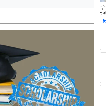
স্ম
প্র
বি