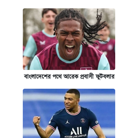
নবম জাতীয় পে-স্কেল নিয়ে সর্বশেষ যা জানা গেল
কবে হবে মেডিকেল ভর্তি পরীক্ষা, জানা গেল যা
পাঁচ দপ্তরে নতুন সচিব নিয়োগ দিল সরকার
আজকের বাজারে স্বর্ণ-রুপার দাম (৫ আগস্ট)
ঢাবি আইবিএর এক্সিকিউটিভ এমবিএতে ভর্তি শুরু,
বাংলাদেশের পথে আরেক প্রবাসী ফুটবলার
আবেদন ১২ আগস্ট পর্যন্ত
প্রতিষ্ঠান প্রধানদের ভাইভা শুরুর নির্দেশ শিক্ষামন্ত্রীর