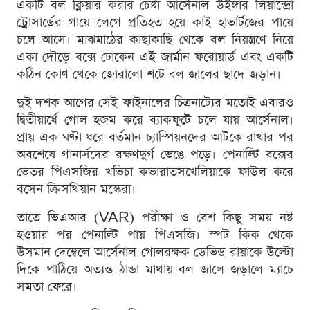
একটি বল ক্লিয়ার করার চেষ্টা আর্সেনাল উইঙ্গার লিয়ান্দ্রো
ট্রোসার্ডের গায়ে লেগে প্রতিহত হয়ে কাই হাভার্টজের পায়ে
চলে আসে। মাঝমাঠের কাছাকাছি থেকে বল নিয়ন্ত্রণে নিয়ে
একা দৌড়ে বক্সে ঢোকেন এই জার্মান ফরোয়ার্ড এবং একটি
কঠিন কোণ থেকে জোরালো শটে বল জালের ছাদে জড়ান।
দুই দশক আগের সেই ফাইনালের চিত্রনাট্যের মতোই এবারও
দ্বিতীয়ার্ধে গোল হজম করে ব্যাকফুটে চলে যায় আর্সেনাল।
প্রায় এক ঘণ্টা ধরে বর্তমান চ্যাম্পিয়নদের আটকে রাখার পর
অবশেষে গানার্সদের রক্ষণদুর্গ ভেঙে পড়ে। পেনাল্টি বক্সের
ভেতর পিএসজির খভিচা কভারাতসখেলিয়াকে ফাউল করে
বসেন ক্রিসথিয়ান মস্কেরা।
তাতে ভিএআর (VAR) পরীক্ষা ও বেশ কিছু সময় নষ্ট
হওয়ার পর পেনাল্টি পায় পিএসজি। স্পট কিক থেকে
উসমান দেম্বেলে আর্সেনাল গোলরক্ষক ডেভিড রায়াকে উল্টো
দিকে পাঠিয়ে অত্যন্ত ঠান্ডা মাথায় বল জালে জড়ালে ম্যাচে
সমতা ফেরে।