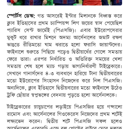
স্পোর্টস ডেস্ক:
গত আসরেই ইন্টার মিলানকে বিধ্বস্ত করে
ক্লাব ইতিহাসের প্রথম চ্যাম্পিয়ন্স লিগ জয়ের স্বাদ পেয়েছিল
প্যারিস সেন্ট জার্মেই (পিএসজি)। এবার ইউরোপসেরার
মুকুট ধরে রাখার মিশনে অদম্য আর্সেনালের জমাট রক্ষণ
ভাঙতে রীতিমতো ঘাম ঝরাতে হলো ফরাসি জায়ান্টদের।
ফাইনালে শুরুতে পিছিয়ে পড়েও দ্বিতীয়ার্ধের গোলে সমতায়
ফেরে তারা। এরপর নির্ধারিত ও অতিরিক্ত সময়ের খেলা
সমতায় শেষ হলে ম্যাচ গড়ায় ভাগ্যনির্ধারণী টাইব্রেকারে।
সেখানে গানার্সদের ৪-৩ ব্যবধানে হারিয়ে টানা দ্বিতীয়বারের
মতো ইউরোপের সিংহাসন নিজেদের করে নিল পিএসজি।
অন্যদিকে, ক্লাব ইতিহাসে দ্বিতীয়বারের মতো ফাইনালে উঠেও
ট্রফি ছোঁয়ার স্বপ্নভঙ্গের বেদনায় পুড়তে হলো আর্সেনালকে।
টাইব্রেকারের স্নায়ুচাপের লড়াইয়ে পিএসজির হয়ে গন্সালো
রামোস এবং আর্সেনালের গিওকেরেস নিজেদের প্রথম শটেই
লক্ষ্যভেদ করেন। দ্বিতীয় শটে পিএসজি সফল হলেও
আর্সেনালের এবেরেচি এজে বল পোস্টের বাইরে মেরে দলকে