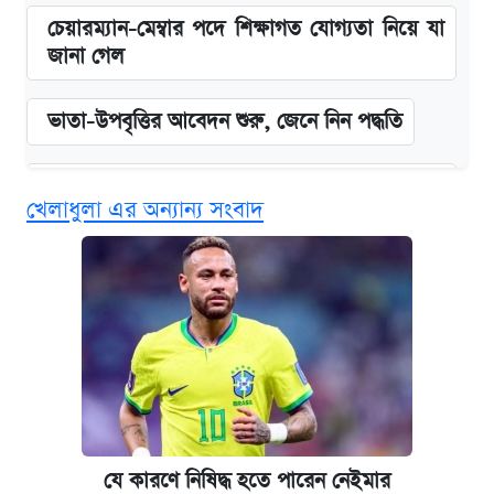
চেয়ারম্যান-মেম্বার পদে শিক্ষাগত যোগ্যতা নিয়ে যা
জানা গেল
ভাতা-উপবৃত্তির আবেদন শুরু, জেনে নিন পদ্ধতি
‘গুলশানের চামেলি’ তে যৌনকর্মীর দালাল অ্যাডলফ
খেলাধুলা এর অন্যান্য সংবাদ
খান
কবে শুরু হচ্ছে ঢাবির ভর্তি আবেদন, জানাল কর্তৃপক্ষ
এক ক্লিকে জেনে নিন আইফোন ১৮ প্রো ম্যাক্সের
দাম ও ফিচার
আজকের বাজারে স্বর্ণের দাম (৪ আগস্ট)
যে কারণে নিষিদ্ধ হতে পারেন নেইমার