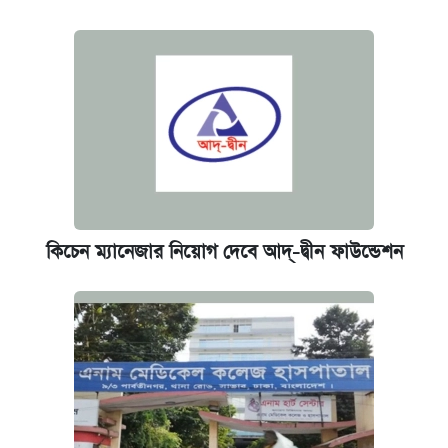
আজ শুক্রবার রাজধানীর যেসব মার্কেট-দোকানপাট
বন্ধ
ভাতা-উপবৃত্তির আবেদন শুরু, জেনে নিন পদ্ধতি
নবম পে স্কেল বাস্তবায়ন চূড়ান্ত পর্যায়ে, যা জানালেন
অর্থমন্ত্রী
কবে শুরু হচ্ছে ঢাবির ভর্তি আবেদন, জানাল কর্তৃপক্ষ
কিচেন ম্যানেজার নিয়োগ দেবে আদ্-দ্বীন ফাউন্ডেশন
যুক্তরাষ্ট্র থেকে আরও ২৩ বাংলাদেশিকে দেশে
ফেরত পাঠানো হলো
গণপূর্ত মন্ত্রণালয়ের সচিবকে অবসরে পাঠাল সরকার