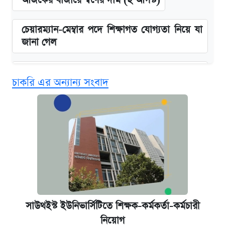
আজকের বাজারে স্বর্ণের দাম (২ আগস্ট)
চেয়ারম্যান-মেম্বার পদে শিক্ষাগত যোগ্যতা নিয়ে যা
জানা গেল
বিনামূল্যে এআই প্রশিক্ষণ, মিলবে দৈনিক ২০০ টাকা
চাকরি এর অন্যান্য সংবাদ
ভাতা
ঢাবির সূর্যসেন হলে সমকামিতার অভিযোগে দুইজন
আটক
দেশের বাজারে ফের বেড়েছে সোনার দাম
‘গুলশানের চামেলি’ তে যৌনকর্মীর দালাল অ্যাডলফ
খান
সাউথইস্ট ইউনিভার্সিটিতে শিক্ষক-কর্মকর্তা-কর্মচারী
নিয়োগ