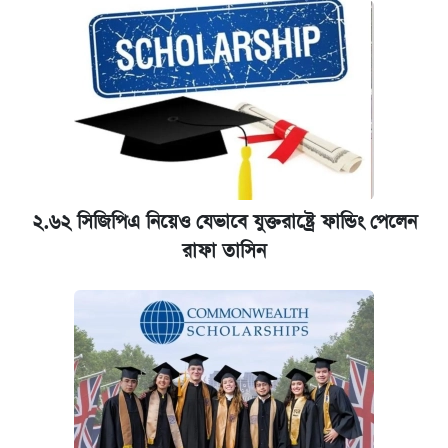
২.৬২ সিজিপিএ নিয়েও যেভাবে যুক্তরাষ্ট্রে ফান্ডিং পেলেন
রাফা তাসিন