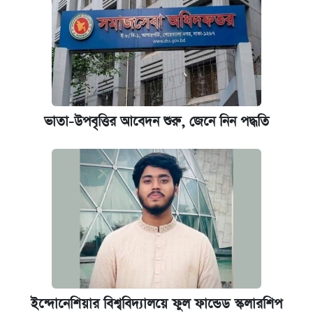
আজ শুক্রবার রাজধানীর যেসব মার্কেট-দোকানপাট
বন্ধ
কবে শুরু হচ্ছে ঢাবির ভর্তি আবেদন, জানাল কর্তৃপক্ষ
নবম পে স্কেল বাস্তবায়ন চূড়ান্ত পর্যায়ে, যা জানালেন
ভাতা-উপবৃত্তির আবেদন শুরু, জেনে নিন পদ্ধতি
অর্থমন্ত্রী
জুলাই স্মৃতি জাদুঘরে যেতে টিকিট কাটবেন যেভাবে
যুক্তরাষ্ট্র থেকে আরও ২৩ বাংলাদেশিকে দেশে
ফেরত পাঠানো হলো
ইন্দোনেশিয়ার বিশ্ববিদ্যালয়ে ফুল ফান্ডেড স্কলারশিপ