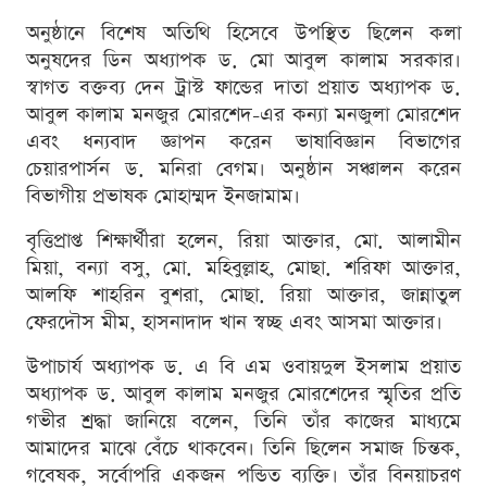
অনুষ্ঠানে বিশেষ অতিথি হিসেবে উপস্থিত ছিলেন কলা
অনুষদের ডিন অধ্যাপক ড. মো আবুল কালাম সরকার।
স্বাগত বক্তব্য দেন ট্রাস্ট ফান্ডের দাতা প্রয়াত অধ্যাপক ড.
আবুল কালাম মনজুর মোরশেদ-এর কন্যা মনজুলা মোরশেদ
এবং ধন্যবাদ জ্ঞাপন করেন ভাষাবিজ্ঞান বিভাগের
চেয়ারপার্সন ড. মনিরা বেগম। অনুষ্ঠান সঞ্চালন করেন
বিভাগীয় প্রভাষক মোহাম্মদ ইনজামাম।
বৃত্তিপ্রাপ্ত শিক্ষার্থীরা হলেন, রিয়া আক্তার, মো. আলামীন
মিয়া, বন্যা বসু, মো. মহিবুল্লাহ, মোছা. শরিফা আক্তার,
আলফি শাহরিন বুশরা, মোছা. রিয়া আক্তার, জান্নাতুল
ফেরদৌস মীম, হাসনাদাদ খান স্বচ্ছ এবং আসমা আক্তার।
উপাচার্য অধ্যাপক ড. এ বি এম ওবায়দুল ইসলাম প্রয়াত
অধ্যাপক ড. আবুল কালাম মনজুর মোরশেদের স্মৃতির প্রতি
গভীর শ্রদ্ধা জানিয়ে বলেন, তিনি তাঁর কাজের মাধ্যমে
আমাদের মাঝে বেঁচে থাকবেন। তিনি ছিলেন সমাজ চিন্তক,
গবেষক, সর্বোপরি একজন পন্ডিত ব্যক্তি। তাঁর বিনয়াচরণ