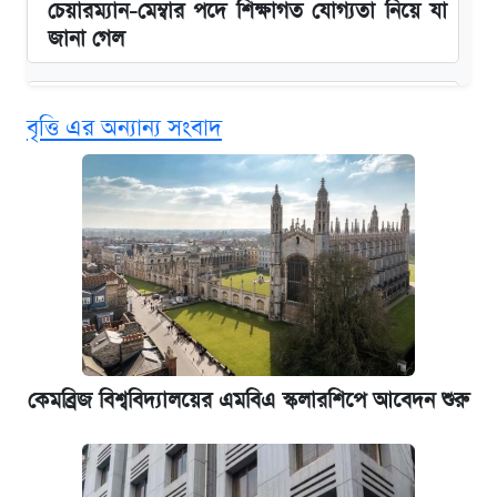
চেয়ারম্যান-মেম্বার পদে শিক্ষাগত যোগ্যতা নিয়ে যা
জানা গেল
বিনামূল্যে এআই প্রশিক্ষণ, মিলবে দৈনিক ২০০ টাকা
বৃত্তি এর অন্যান্য সংবাদ
ভাতা
ঢাবির সূর্যসেন হলে সমকামিতার অভিযোগে দুইজন
আটক
দেশের বাজারে ফের বেড়েছে সোনার দাম
‘গুলশানের চামেলি’ তে যৌনকর্মীর দালাল অ্যাডলফ
খান
কেমব্রিজ বিশ্ববিদ্যালয়ের এমবিএ স্কলারশিপে আবেদন শুরু
ভাতা-উপবৃত্তির আবেদন শুরু, জেনে নিন পদ্ধতি