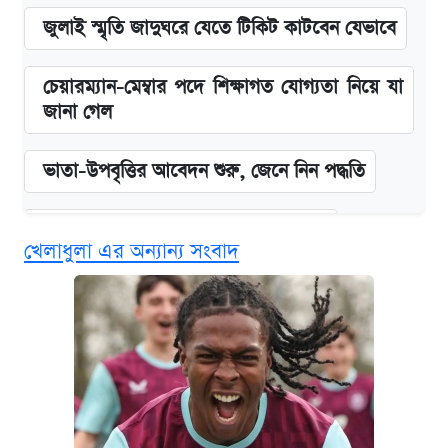
জুলাই স্মৃতি জাদুঘরে যেতে টিকিট কাটবেন যেভাবে
চেয়ারম্যান-মেম্বার পদে শিক্ষাগত যোগ্যতা নিয়ে যা
জানা গেল
ভাতা-উপবৃত্তির আবেদন শুরু, জেনে নিন পদ্ধতি
দেশের বাজারে ফের বেড়েছে সোনার দাম
খেলাধুলা এর অন্যান্য সংবাদ
‘গুলশানের চামেলি’ তে যৌনকর্মীর দালাল অ্যাডলফ
খান
আজ শুক্রবার রাজধানীর যেসব মার্কেট-দোকানপাট
বন্ধ