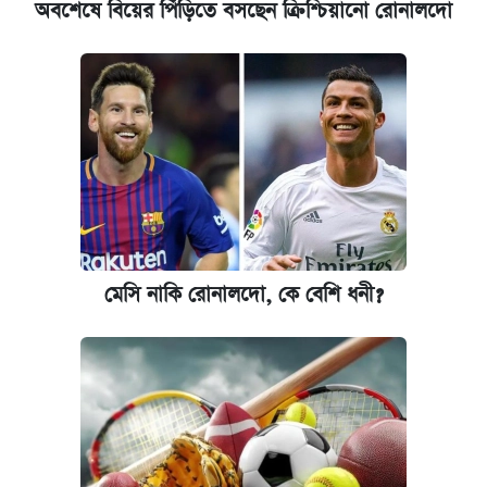
অবশেষে বিয়ের পিঁড়িতে বসছেন ক্রিশ্চিয়ানো রোনালদো
মেসি নাকি রোনালদো, কে বেশি ধনী?