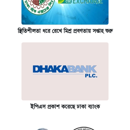
স্থিতিশীলতা ধরে রেখে মিশ্র প্রবণতায় সপ্তাহ শুরু
ইপিএস প্রকাশ করেছে ঢাকা ব্যাংক