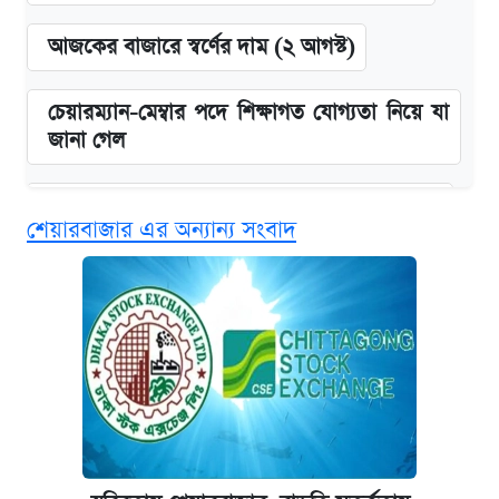
আজকের বাজারে স্বর্ণের দাম (২ আগস্ট)
চেয়ারম্যান-মেম্বার পদে শিক্ষাগত যোগ্যতা নিয়ে যা
জানা গেল
জুলাই স্মৃতি জাদুঘরে যেতে টিকিট কাটবেন যেভাবে
শেয়ারবাজার এর অন্যান্য সংবাদ
বিনামূল্যে এআই প্রশিক্ষণ, মিলবে দৈনিক ২০০ টাকা
ভাতা
দেশের বাজারে ফের বেড়েছে সোনার দাম
ঢাবির সূর্যসেন হলে সমকামিতার অভিযোগে দুইজন
আটক