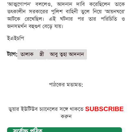
'আত্মগোপন' বললেও, আদনান দাবি করেছিলেন তাকে
তৎকালীন সরকারের পুলিশ বাহিনী তুলে নিয়ে 'আয়নঘরে'
আটকে রেখেছিল। এই ঘটনার পর তার পরিচিতি ও
জনসমর্থন বহুগুণ বেড়ে যায়।
ইএইচপি
ট্যাগ:
তালাক
স্ত্রী
আবু ত্বহা আদনান
পাঠকের মতামত:
ডুয়ার ইউটিউব চ্যানেলের সঙ্গে থাকতে
SUBSCRIBE
করুন
সর্বোচ্চ পঠিত