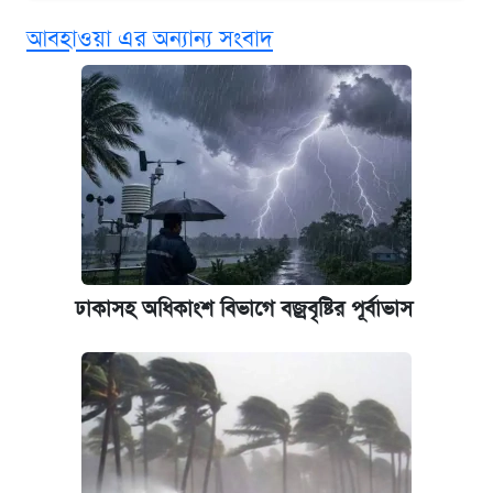
‘গুলশানের চামেলি’ তে যৌনকর্মীর দালাল অ্যাডলফ
আবহাওয়া এর অন্যান্য সংবাদ
খান
কবে শুরু হচ্ছে ঢাবির ভর্তি আবেদন, জানাল কর্তৃপক্ষ
এক ক্লিকে জেনে নিন আইফোন ১৮ প্রো ম্যাক্সের
দাম ও ফিচার
আজকের বাজারে স্বর্ণের দাম (৪ আগস্ট)
ঢাকাসহ অধিকাংশ বিভাগে বজ্রবৃষ্টির পূর্বাভাস
নবম জাতীয় পে-স্কেল নিয়ে সর্বশেষ যা জানা গেল
কবে হবে মেডিকেল ভর্তি পরীক্ষা, জানা গেল যা
পাঁচ দপ্তরে নতুন সচিব নিয়োগ দিল সরকার