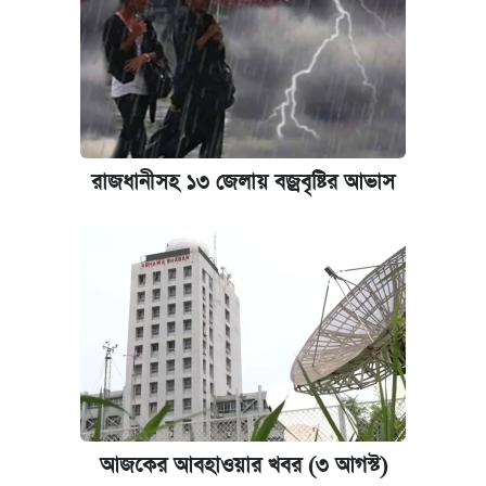
রাজধানীসহ ১৩ জেলায় বজ্রবৃষ্টির আভাস
আজকের আবহাওয়ার খবর (৩ আগস্ট)