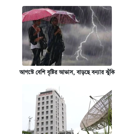
আগস্টে বেশি বৃষ্টির আভাস, বাড়ছে বন্যার ঝুঁকি