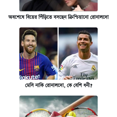
অবশেষে বিয়ের পিঁড়িতে বসছেন ক্রিশ্চিয়ানো রোনালদো
মেসি নাকি রোনালদো, কে বেশি ধনী?