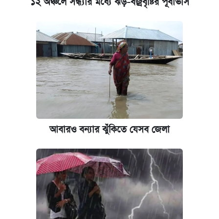
১২ অঞ্চলে সন্ধ্যার মধ্যে ঝড়-বজ্রবৃষ্টির পূর্বাভাস
ভাতা-উপবৃত্তির আবেদন শুরু, জেনে নিন পদ্ধতি
আজ শুক্রবার রাজধানীর যেসব মার্কেট-দোকানপাট
বন্ধ
কবে শুরু হচ্ছে ঢাবির ভর্তি আবেদন, জানাল কর্তৃপক্ষ
নবম পে স্কেল বাস্তবায়ন চূড়ান্ত পর্যায়ে, যা জানালেন
আবারও বন্যার ঝুঁকিতে যেসব জেলা
অর্থমন্ত্রী
জুলাই স্মৃতি জাদুঘরে যেতে টিকিট কাটবেন যেভাবে
যুক্তরাষ্ট্র থেকে আরও ২৩ বাংলাদেশিকে দেশে
ফেরত পাঠানো হলো