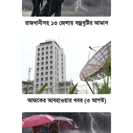
রাজধানীসহ ১৩ জেলায় বজ্রবৃষ্টির আভাস
আজকের আবহাওয়ার খবর (৩ আগস্ট)