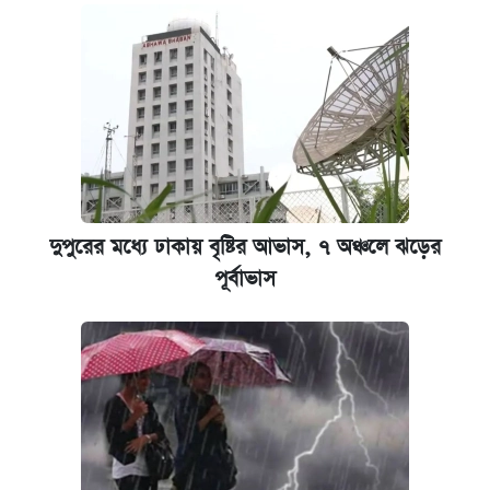
দুপুরের মধ্যে ঢাকায় বৃষ্টির আভাস, ৭ অঞ্চলে ঝড়ের
পূর্বাভাস