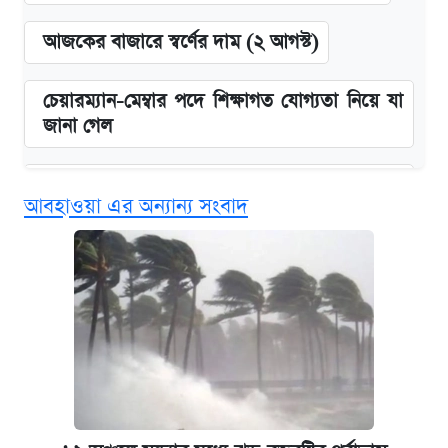
আজকের বাজারে স্বর্ণের দাম (২ আগস্ট)
চেয়ারম্যান-মেম্বার পদে শিক্ষাগত যোগ্যতা নিয়ে যা
জানা গেল
বিনামূল্যে এআই প্রশিক্ষণ, মিলবে দৈনিক ২০০ টাকা
আবহাওয়া এর অন্যান্য সংবাদ
ভাতা
ঢাবির সূর্যসেন হলে সমকামিতার অভিযোগে দুইজন
আটক
দেশের বাজারে ফের বেড়েছে সোনার দাম
‘গুলশানের চামেলি’ তে যৌনকর্মীর দালাল অ্যাডলফ
খান