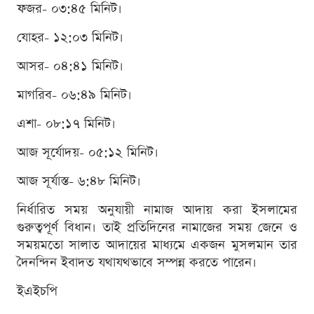
ফজর- ০৩:৪৫ মিনিট।
যোহর- ১২:০৩ মিনিট।
আসর- ০৪:৪১ মিনিট।
মাগরিব- ০৬:৪৯ মিনিট।
এশা- ০৮:১৭ মিনিট।
আজ সূর্যোদয়- ০৫:১২ মিনিট।
আজ সূর্যাস্ত- ৬:৪৮ মিনিট।
নির্ধারিত সময় অনুযায়ী নামাজ আদায় করা ইসলামের
গুরুত্বপূর্ণ বিধান। তাই প্রতিদিনের নামাজের সময় জেনে ও
সময়মতো সালাত আদায়ের মাধ্যমে একজন মুসলমান তার
দৈনন্দিন ইবাদত যথাযথভাবে সম্পন্ন করতে পারেন।
ইএইচপি