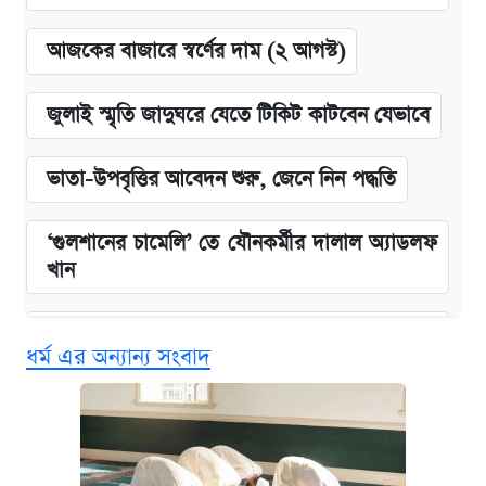
আজকের বাজারে স্বর্ণের দাম (২ আগস্ট)
জুলাই স্মৃতি জাদুঘরে যেতে টিকিট কাটবেন যেভাবে
ভাতা-উপবৃত্তির আবেদন শুরু, জেনে নিন পদ্ধতি
‘গুলশানের চামেলি’ তে যৌনকর্মীর দালাল অ্যাডলফ
খান
এক ক্লিকে জেনে নিন আইফোন ১৮ প্রো ম্যাক্সের
ধর্ম এর অন্যান্য সংবাদ
দাম ও ফিচার
কবে শুরু হচ্ছে ঢাবির ভর্তি আবেদন, জানাল কর্তৃপক্ষ