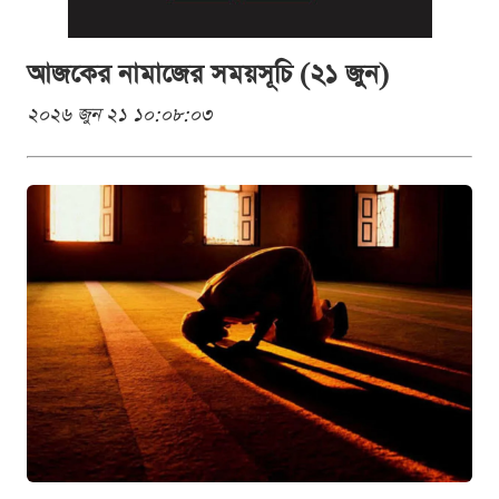
আজকের নামাজের সময়সূচি (২১ জুন)
২০২৬ জুন ২১ ১০:০৮:০৩