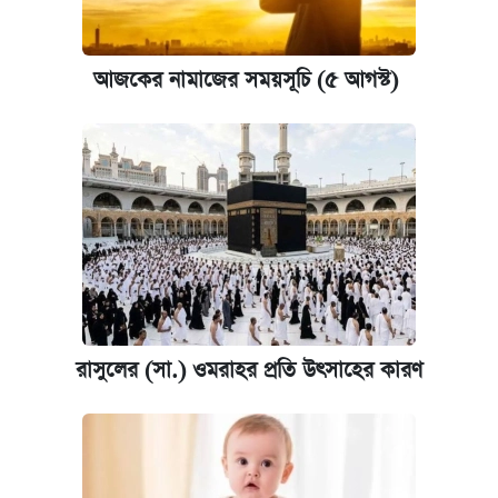
আজকের নামাজের সময়সূচি (৫ আগস্ট)
রাসুলের (সা.) ওমরাহর প্রতি উৎসাহের কারণ