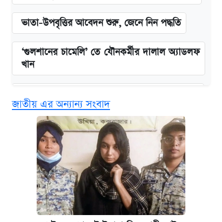
ভাতা-উপবৃত্তির আবেদন শুরু, জেনে নিন পদ্ধতি
‘গুলশানের চামেলি’ তে যৌনকর্মীর দালাল অ্যাডলফ
খান
কবে শুরু হচ্ছে ঢাবির ভর্তি আবেদন, জানাল কর্তৃপক্ষ
জাতীয় এর অন্যান্য সংবাদ
এক ক্লিকে জেনে নিন আইফোন ১৮ প্রো ম্যাক্সের
দাম ও ফিচার
আজকের বাজারে স্বর্ণের দাম (৪ আগস্ট)
নবম জাতীয় পে-স্কেল নিয়ে সর্বশেষ যা জানা গেল