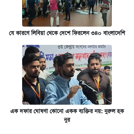
যে কারণে লিবিয়া থেকে দেশে ফিরলেন ৩৪০ বাংলাদেশি
এক দফার ঘোষণা কোনো একক ব্যক্তির নয়: নুরুল হক
নুর