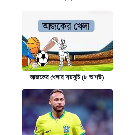
আজকের খেলার সমসূচি (৮ আগস্ট)