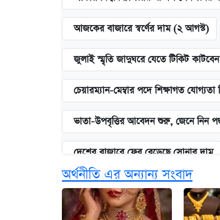
আজকের বাজারে স্বর্ণের দাম (২ আগস্ট)
জুলাই স্মৃতি জাদুঘরে যেতে টিকিট কাটবে
চেয়ারম্যান-মেম্বার পদে শিক্ষাগত যোগ্যতা
ভাতা-উপবৃত্তির আবেদন শুরু, জেনে নিন পদ
দেশের বাজারে ফের বেড়েছে সোনার দাম
অর্থনীতি এর অন্যান্য সংবাদ
‘গুলশানের চামেলি’ তে যৌনকর্মীর দালাল 
আজ শুক্রবার রাজধানীর যেসব মার্কেট-দোক