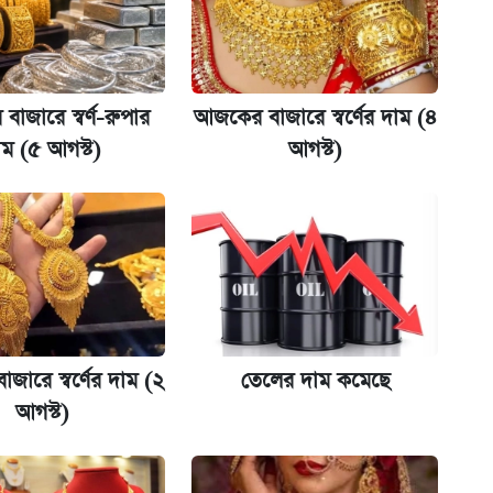
কর্তৃপক্ষ
াজারে স্বর্ণ-রুপার
আজকের বাজারে স্বর্ণের দাম (৪
াম (৫ আগস্ট)
আগস্ট)
না গেল
ল যা
ারে স্বর্ণের দাম (২
তেলের দাম কমেছে
ক্সের দাম ও ফিচার
আগস্ট)
ট)