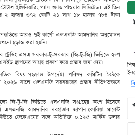
 টোটাল ইঞ্জিনিয়ারিং গ্যাস অ্যান্ড পাওয়ার লিমিটেড। এই তিন
েছে ২ হাজার ৩৭২ কোটি ২১ লাখ ১৮ হাজার ৭৮৪ টাকা
রয় পদ্ধতিতে আরও দুই কার্গো এলএনজি আমদানির অনুমোদন
খনো চূড়ান্ত করা হয়নি।
আর ট্রেডিং এসএ সরকার-টু-সরকার (জি-টু-জি) ভিত্তিতে স্বল্প
 স্থাপনের আগ্রহ প্রকাশ করে প্রস্তাব জমা দেয়।
শিক
ইনক
িক বিষয়-সংক্রান্ত উপদেষ্টা পরিষদ কমিটির বৈঠকে
ে ২০২৬ সালে এলএনজি সরবরাহের প্রস্তাব নীতিগতভাবে
বি
মূল্যে জি-টু-জি ভিত্তিতে এলএনজি সংগ্রহের অংশ হিসেবে
র
এলএনজি আমদানির দরপ্রস্তাব জাপান-কোরিয়া মার্কেট
ইউতে জেকেএমের সঙ্গে অতিরিক্ত ০.১২৫ মার্কিন ডলার