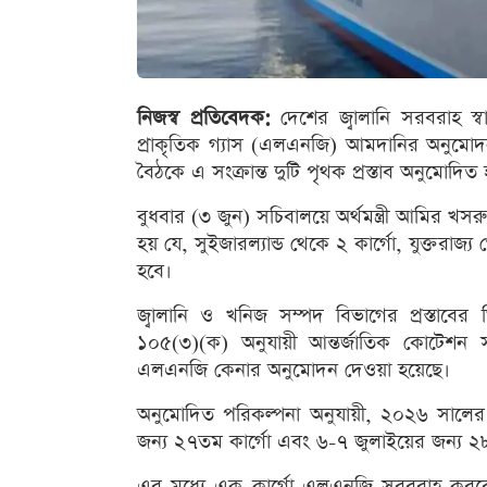
নিজস্ব প্রতিবেদক:
দেশের জ্বালানি সরবরাহ স্
প্রাকৃতিক গ্যাস (এলএনজি) আমদানির অনুমোদন দ
বৈঠকে এ সংক্রান্ত দুটি পৃথক প্রস্তাব অনুমোদিত
বুধবার (৩ জুন) সচিবালয়ে অর্থমন্ত্রী আমির খসরু
হয় যে, সুইজারল্যান্ড থেকে ২ কার্গো, যুক্তরাজ
হবে।
জ্বালানি ও খনিজ সম্পদ বিভাগের প্রস্তাবের
১০৫(৩)(ক) অনুযায়ী আন্তর্জাতিক কোটেশন সং
এলএনজি কেনার অনুমোদন দেওয়া হয়েছে।
অনুমোদিত পরিকল্পনা অনুযায়ী, ২০২৬ সালের
জন্য ২৭তম কার্গো এবং ৬-৭ জুলাইয়ের জন্য 
এর মধ্যে এক কার্গো এলএনজি সরবরাহ করবে সিঙ্গ