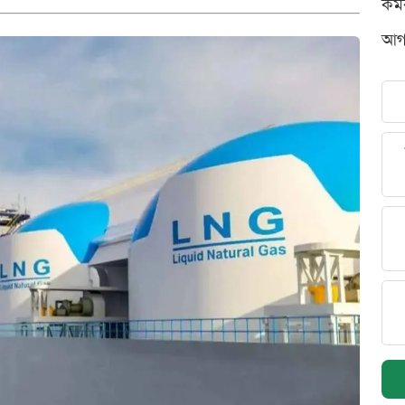
কর্
আগস