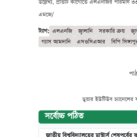
উল্লেখ্য, প্রতিটি কার্গোতে এলএনজির পরিমা
এমজে/
ট্যাগ:
এলএনজি
জ্বালানি
সরকারি ক্রয়
জ্ব
গ্যাস আমদানি
এসওসিএআর
বিপি সিঙ্গাপু
পা
ডুয়ার ইউটিউব চ্যানেলের 
সর্বোচ্চ পঠিত
জাতীয় বিশ্ববিদ্যালয়ের মাস্টার্স শেষপর্বের 