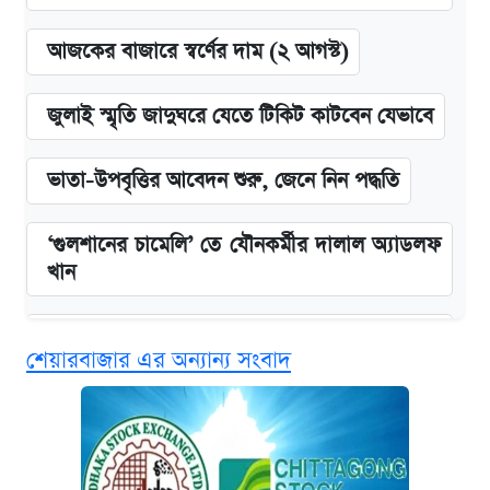
আজকের বাজারে স্বর্ণের দাম (২ আগস্ট)
জুলাই স্মৃতি জাদুঘরে যেতে টিকিট কাটবেন যেভাবে
ভাতা-উপবৃত্তির আবেদন শুরু, জেনে নিন পদ্ধতি
‘গুলশানের চামেলি’ তে যৌনকর্মীর দালাল অ্যাডলফ
খান
এক ক্লিকে জেনে নিন আইফোন ১৮ প্রো ম্যাক্সের
শেয়ারবাজার এর অন্যান্য সংবাদ
দাম ও ফিচার
কবে শুরু হচ্ছে ঢাবির ভর্তি আবেদন, জানাল কর্তৃপক্ষ