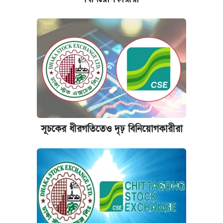
আবেদন শুরু
সূচকের ধীরগতিতেও দৃঢ় বিনিয়োগকারীরা