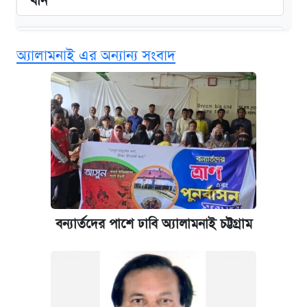
খান
এক ক্লিকে জেনে নিন আইফোন ১৮ প্রো ম্যাক্সের
অ্যালামনাই এর অন্যান্য সংবাদ
দাম ও ফিচার
কবে শুরু হচ্ছে ঢাবির ভর্তি আবেদন, জানাল কর্তৃপক্ষ
নবম জাতীয় পে-স্কেল নিয়ে সর্বশেষ যা জানা গেল
আজকের বাজারে স্বর্ণের দাম (৪ আগস্ট)
আজকের বাজারে স্বর্ণ-রুপার দাম (৫ আগস্ট)
বন্যার্তদের পাশে ঢাবি অ্যালামনাই চট্টগ্রাম
পাঁচ দপ্তরে নতুন সচিব নিয়োগ দিল সরকার
কবে হবে মেডিকেল ভর্তি পরীক্ষা, জানা গেল যা