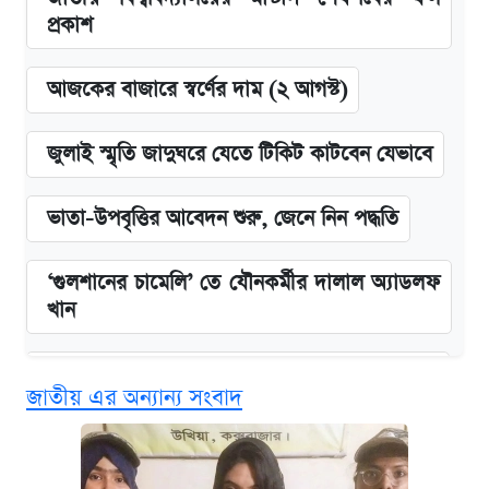
প্রকাশ
আজকের বাজারে স্বর্ণের দাম (২ আগস্ট)
জুলাই স্মৃতি জাদুঘরে যেতে টিকিট কাটবেন যেভাবে
ভাতা-উপবৃত্তির আবেদন শুরু, জেনে নিন পদ্ধতি
‘গুলশানের চামেলি’ তে যৌনকর্মীর দালাল অ্যাডলফ
খান
কবে শুরু হচ্ছে ঢাবির ভর্তি আবেদন, জানাল কর্তৃপক্ষ
জাতীয় এর অন্যান্য সংবাদ
এক ক্লিকে জেনে নিন আইফোন ১৮ প্রো ম্যাক্সের
দাম ও ফিচার