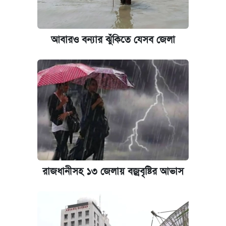
আবারও বন্যার ঝুঁকিতে যেসব জেলা
রাজধানীসহ ১৩ জেলায় বজ্রবৃষ্টির আভাস