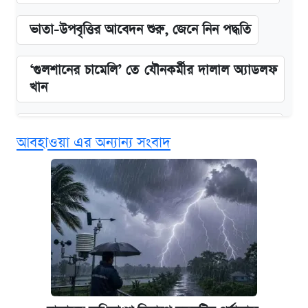
ভাতা-উপবৃত্তির আবেদন শুরু, জেনে নিন পদ্ধতি
‘গুলশানের চামেলি’ তে যৌনকর্মীর দালাল অ্যাডলফ
খান
কবে শুরু হচ্ছে ঢাবির ভর্তি আবেদন, জানাল কর্তৃপক্ষ
আবহাওয়া এর অন্যান্য সংবাদ
এক ক্লিকে জেনে নিন আইফোন ১৮ প্রো ম্যাক্সের
দাম ও ফিচার
আজকের বাজারে স্বর্ণের দাম (৪ আগস্ট)
নবম জাতীয় পে-স্কেল নিয়ে সর্বশেষ যা জানা গেল
পাঁচ দপ্তরে নতুন সচিব নিয়োগ দিল সরকার