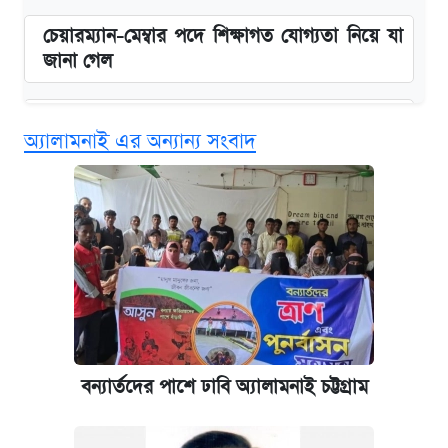
চেয়ারম্যান-মেম্বার পদে শিক্ষাগত যোগ্যতা নিয়ে যা
জানা গেল
বিনামূল্যে এআই প্রশিক্ষণ, মিলবে দৈনিক ২০০ টাকা
অ্যালামনাই এর অন্যান্য সংবাদ
ভাতা
জুলাই স্মৃতি জাদুঘরে যেতে টিকিট কাটবেন যেভাবে
দেশের বাজারে ফের বেড়েছে সোনার দাম
ঢাবির সূর্যসেন হলে সমকামিতার অভিযোগে দুইজন
আটক
বন্যার্তদের পাশে ঢাবি অ্যালামনাই চট্টগ্রাম
ভাতা-উপবৃত্তির আবেদন শুরু, জেনে নিন পদ্ধতি