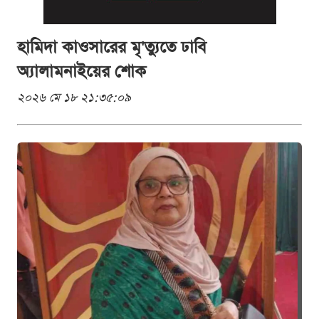
হামিদা কাওসারের মৃ'ত্যুতে ঢাবি
অ্যালামনাইয়ের শোক
২০২৬ মে ১৮ ২১:৩৫:০৯