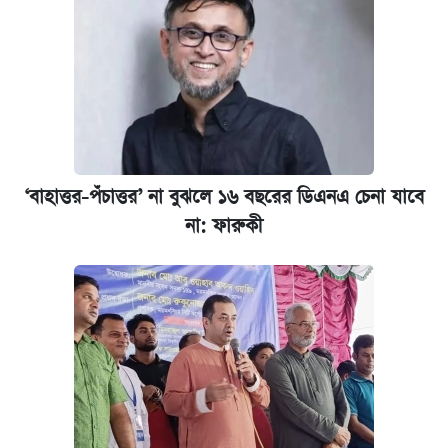
ঢাবির সূর্যসেন হলে সমকামিতার অভিযোগে দুইজন
আটক
দেশের বাজারে ফের বেড়েছে সোনার দাম
‘গুলশানের চামেলি’ তে যৌনকর্মীর দালাল অ্যাডলফ
খান
‘বাহাত্তর-পঁচাত্তর’ না বুঝলে ১৬ বছরের ডিএনএ চেনা যাবে
না: ফারুকী
ভাতা-উপবৃত্তির আবেদন শুরু, জেনে নিন পদ্ধতি
আজ শুক্রবার রাজধানীর যেসব মার্কেট-দোকানপাট
বন্ধ
কবে শুরু হচ্ছে ঢাবির ভর্তি আবেদন, জানাল কর্তৃপক্ষ
নবম পে স্কেল বাস্তবায়ন চূড়ান্ত পর্যায়ে, যা জানালেন