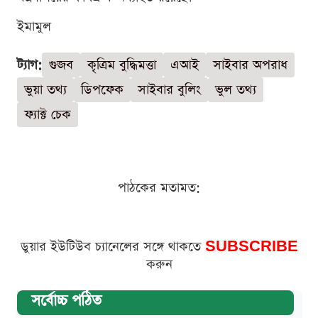
ইমামুল
ট্যাগ:
গুজব
কৃত্রিম বুদ্ধিমত্তা
এআই
সাইবার অপরাধ
ভুয়া তথ্য
ডিপফেক
সাইবার বুলিং
ভুল তথ্য
ফ্যাক্ট চেক
পাঠকের মতামত:
ডুয়ার ইউটিউব চ্যানেলের সঙ্গে থাকতে
SUBSCRIBE
করুন
সর্বোচ্চ পঠিত