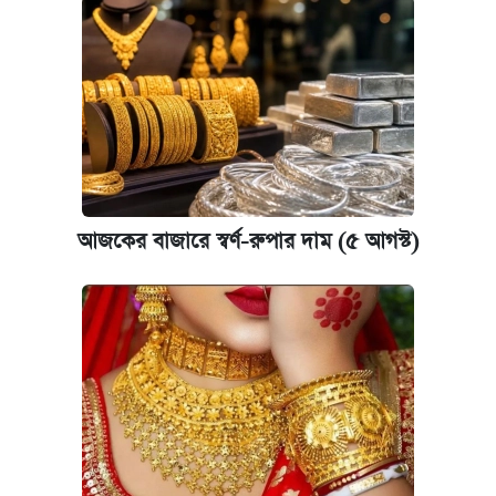
ঢাবির সূর্যসেন হলে সমকামিতার অভিযোগে দুইজন
আটক
দেশের বাজারে ফের বেড়েছে সোনার দাম
‘গুলশানের চামেলি’ তে যৌনকর্মীর দালাল অ্যাডলফ
খান
আজকের বাজারে স্বর্ণ-রুপার দাম (৫ আগস্ট)
ভাতা-উপবৃত্তির আবেদন শুরু, জেনে নিন পদ্ধতি
আজ শুক্রবার রাজধানীর যেসব মার্কেট-দোকানপাট
বন্ধ
কবে শুরু হচ্ছে ঢাবির ভর্তি আবেদন, জানাল কর্তৃপক্ষ