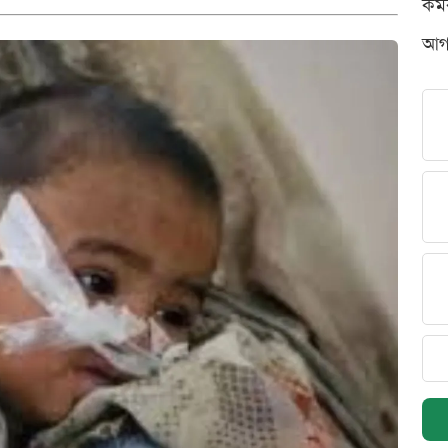
কর্
আগস