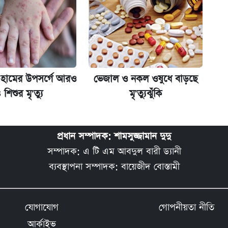
য় হামের উপসর্গে আরও
ভেজাল ও নকল ওষুধে বাড়ছে
 শিশুর মৃ'ত্যু
মৃ'ত্যুঝুঁকি
প্রধান সম্পাদক: শামসুজ্জামান দুদু
সম্পাদক: এ টি এম আবদুল বারী ড্যানী
ব্যবস্থাপনা সম্পাদক: বায়েজীদ বোস্তামী
যোগাযোগ
গোপনীয়তা নীতি
আর্কাইভ