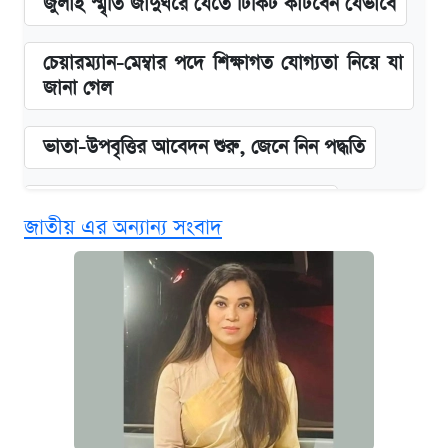
জুলাই স্মৃতি জাদুঘরে যেতে টিকিট কাটবেন যেভাবে
চেয়ারম্যান-মেম্বার পদে শিক্ষাগত যোগ্যতা নিয়ে যা
জানা গেল
ভাতা-উপবৃত্তির আবেদন শুরু, জেনে নিন পদ্ধতি
দেশের বাজারে ফের বেড়েছে সোনার দাম
জাতীয় এর অন্যান্য সংবাদ
‘গুলশানের চামেলি’ তে যৌনকর্মীর দালাল অ্যাডলফ
খান
আজ শুক্রবার রাজধানীর যেসব মার্কেট-দোকানপাট
বন্ধ
কবে শুরু হচ্ছে ঢাবির ভর্তি আবেদন, জানাল কর্তৃপক্ষ