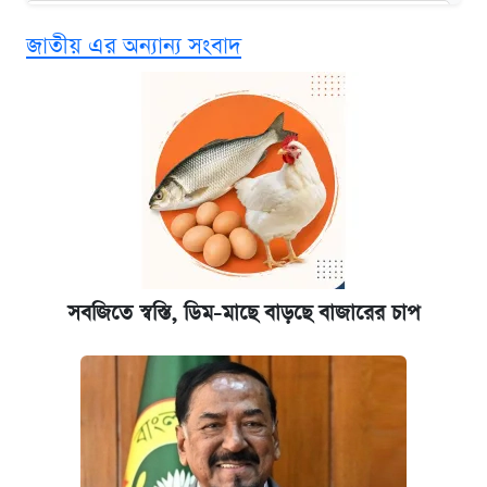
এক ক্লিকে জেনে নিন আইফোন ১৮ প্রো ম্যাক্সের
জাতীয় এর অন্যান্য সংবাদ
দাম ও ফিচার
কবে শুরু হচ্ছে ঢাবির ভর্তি আবেদন, জানাল কর্তৃপক্ষ
নবম জাতীয় পে-স্কেল নিয়ে সর্বশেষ যা জানা গেল
আজকের বাজারে স্বর্ণের দাম (৪ আগস্ট)
আজকের বাজারে স্বর্ণ-রুপার দাম (৫ আগস্ট)
সবজিতে স্বস্তি, ডিম-মাছে বাড়ছে বাজারের চাপ
কবে হবে মেডিকেল ভর্তি পরীক্ষা, জানা গেল যা
পাঁচ দপ্তরে নতুন সচিব নিয়োগ দিল সরকার