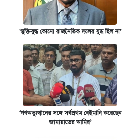
রাষ্ট্রবিরোধী কর্মকাণ্ড: ঢাবির কয়েকজন শিক্ষকের
বিরুদ্ধে ব্যবস্থা
আজকের বাজারে স্বর্ণের দাম (৬ আগস্ট)
‘মুক্তিযুদ্ধ কোনো রাজনৈতিক দলের যুদ্ধ ছিল না’
কেমব্রিজ বিশ্ববিদ্যালয়ের এমবিএ স্কলারশিপে
আবেদন শুরু
‘গণঅভ্যুত্থানের সঙ্গে সর্বপ্রথম বেইমানি করেছেন
জামায়াতের আমির’