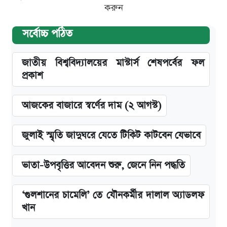
করুন
সর্বোচ্চ পঠিত
জাতীয় বিশ্ববিদ্যালয়ের মাস্টার্স শেষপর্বের ফল
প্রকাশ
আজকের বাজারে স্বর্ণের দাম (২ আগস্ট)
জুলাই স্মৃতি জাদুঘরে যেতে টিকিট কাটবেন যেভাবে
ভাতা-উপবৃত্তির আবেদন শুরু, জেনে নিন পদ্ধতি
‘গুলশানের চামেলি’ তে যৌনকর্মীর দালাল অ্যাডলফ
খান