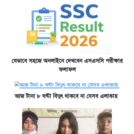
যেভাবে সহজে অনলাইনে দেখবেন এসএসসি পরীক্ষার
ফলাফল
আজ টানা ৮ ঘণ্টা বিদুৎ থাকবে না যেসব এলাকায়