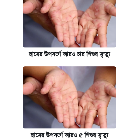
আজ শুক্রবার রাজধানীর যেসব মার্কেট-দোকানপাট
বন্ধ
কবে শুরু হচ্ছে ঢাবির ভর্তি আবেদন, জানাল কর্তৃপক্ষ
নবম পে স্কেল বাস্তবায়ন চূড়ান্ত পর্যায়ে, যা জানালেন
হামের উপসর্গে আরও চার শিশুর মৃ'ত্যু
অর্থমন্ত্রী
জুলাই স্মৃতি জাদুঘরে যেতে টিকিট কাটবেন যেভাবে
যুক্তরাষ্ট্র থেকে আরও ২৩ বাংলাদেশিকে দেশে
ফেরত পাঠানো হলো
হামের উপসর্গে আরও ৫ শিশুর মৃ'ত্যু