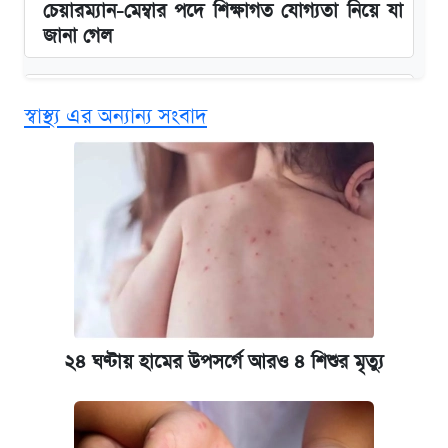
চেয়ারম্যান-মেম্বার পদে শিক্ষাগত যোগ্যতা নিয়ে যা
জানা গেল
বিনামূল্যে এআই প্রশিক্ষণ, মিলবে দৈনিক ২০০ টাকা
স্বাস্থ্য এর অন্যান্য সংবাদ
ভাতা
ঢাবির সূর্যসেন হলে সমকামিতার অভিযোগে দুইজন
আটক
দেশের বাজারে ফের বেড়েছে সোনার দাম
‘গুলশানের চামেলি’ তে যৌনকর্মীর দালাল অ্যাডলফ
খান
২৪ ঘণ্টায় হামের উপসর্গে আরও ৪ শিশুর মৃত্যু
ভাতা-উপবৃত্তির আবেদন শুরু, জেনে নিন পদ্ধতি