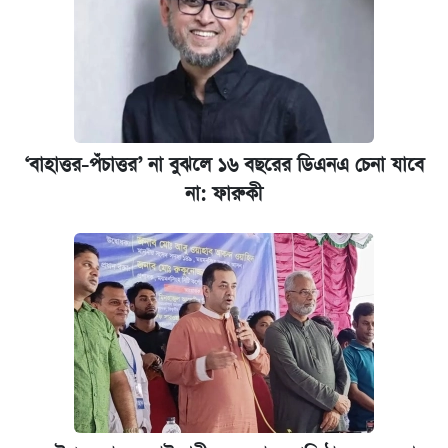
আটক
দেশের বাজারে ফের বেড়েছে সোনার দাম
‘গুলশানের চামেলি’ তে যৌনকর্মীর দালাল অ্যাডলফ
খান
‘বাহাত্তর-পঁচাত্তর’ না বুঝলে ১৬ বছরের ডিএনএ চেনা যাবে
না: ফারুকী
ভাতা-উপবৃত্তির আবেদন শুরু, জেনে নিন পদ্ধতি
আজ শুক্রবার রাজধানীর যেসব মার্কেট-দোকানপাট
বন্ধ
কবে শুরু হচ্ছে ঢাবির ভর্তি আবেদন, জানাল কর্তৃপক্ষ
নবম পে স্কেল বাস্তবায়ন চূড়ান্ত পর্যায়ে, যা জানালেন
অর্থমন্ত্রী