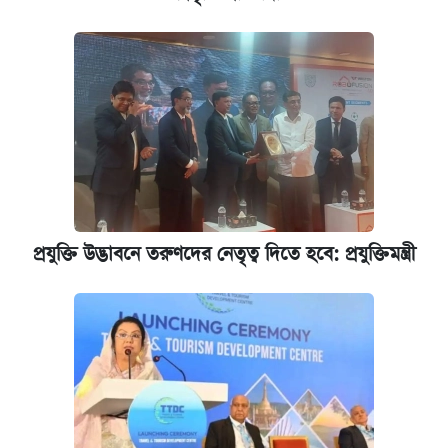
আজকের বাজারে স্বর্ণের দাম (৪ আগস্ট)
পাঁচ দপ্তরে নতুন সচিব নিয়োগ দিল সরকার
রাষ্ট্রবিরোধী কর্মকাণ্ড: ঢাবির কয়েকজন শিক্ষকের
বিরুদ্ধে ব্যবস্থা
আজকের বাজারে স্বর্ণের দাম (৬ আগস্ট)
প্রযুক্তি উদ্ভাবনে তরুণদের নেতৃত্ব দিতে হবে: প্রযুক্তিমন্ত্রী
কেমব্রিজ বিশ্ববিদ্যালয়ের এমবিএ স্কলারশিপে
আবেদন শুরু