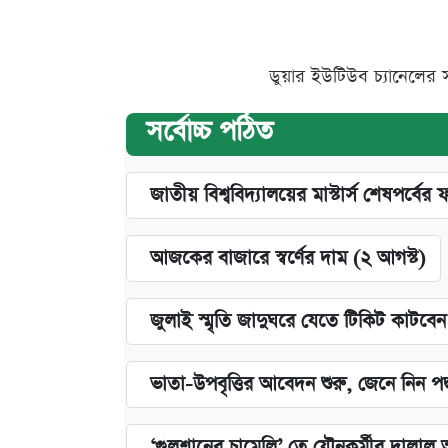
ডুয়ার ইউটিউব চ্যানেলের 
সর্বোচ্চ পঠিত
জাতীয় বিশ্ববিদ্যালয়ের মাস্টার্স শেষপর্বের 
আজকের বাজারে স্বর্ণের দাম (২ আগস্ট)
জুলাই স্মৃতি জাদুঘরে যেতে টিকিট কাটবে
ভাতা-উপবৃত্তির আবেদন শুরু, জেনে নিন পদ
‘গুলশানের চামেলি’ তে যৌনকর্মীর দালাল 