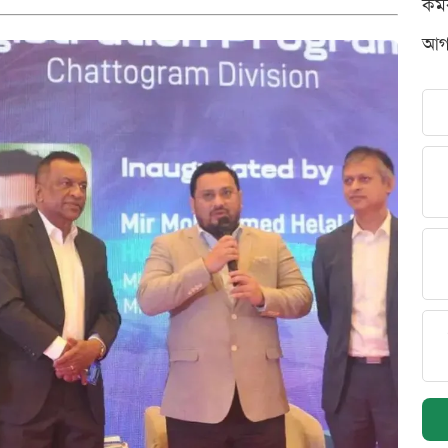
কর্
আগস