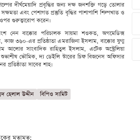
দীর্ঘমেয়াদি প্রবৃদ্ধির জন্য দক্ষ জনশক্তি গড়ে তোলার
সক্ষমতা এবং পেশাগত প্রস্তুতি বৃদ্ধির পাশাপাশি শিল্পখাত ও
র ওপর গুরুত্বারোপ করেন।
অংশ নেন বাক্কোর পরিচালক সায়মা শওকত, অগমেডিক্স
ান, কাজ ৩৬০-এর প্রতিষ্ঠাতা এমরাজিনা ইসলাম, বাক্কোর যুগ্ম
ম আলোর সাংবাদিক রাহিতুল ইসলাম, এটেক অস্ট্রেলিয়া
লক শুভাশীষ ভৌমিক, দ্য ডেইলি স্টারের চিফ বিজনেস অফিসার
 প্রতিষ্ঠাতা সাবের শাহ।
মদ হেলাল উদ্দীন
বিপিও সামিট
ঠকের মতামত: