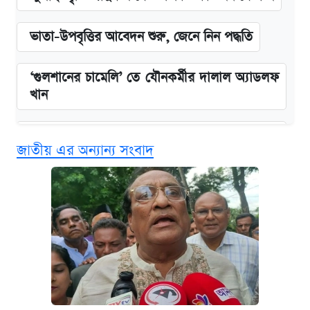
ভাতা-উপবৃত্তির আবেদন শুরু, জেনে নিন পদ্ধতি
‘গুলশানের চামেলি’ তে যৌনকর্মীর দালাল অ্যাডলফ
খান
এক ক্লিকে জেনে নিন আইফোন ১৮ প্রো ম্যাক্সের
জাতীয় এর অন্যান্য সংবাদ
দাম ও ফিচার
কবে শুরু হচ্ছে ঢাবির ভর্তি আবেদন, জানাল কর্তৃপক্ষ
নবম জাতীয় পে-স্কেল নিয়ে সর্বশেষ যা জানা গেল
আজকের বাজারে স্বর্ণ-রুপার দাম (৫ আগস্ট)