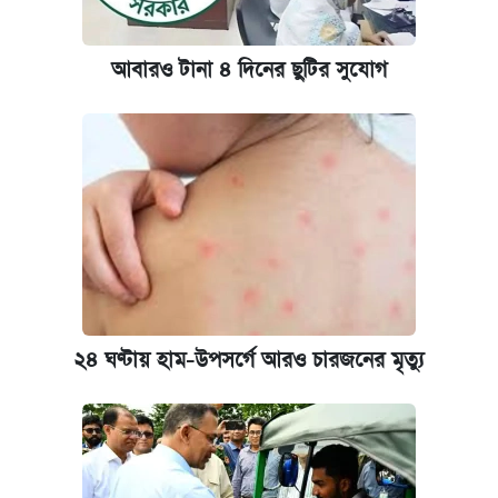
আবারও টানা ৪ দিনের ছুটির সুযোগ
২৪ ঘণ্টায় হাম-উপসর্গে আরও চারজনের মৃত্যু