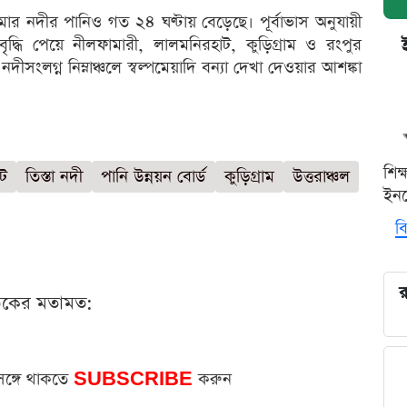
ুমার নদীর পানিও গত ২৪ ঘণ্টায় বেড়েছে। পূর্বাভাস অনুযায়ী
ধি পেয়ে নীলফামারী, লালমনিরহাট, কুড়িগ্রাম ও রংপুর
ংলগ্ন নিম্নাঞ্চলে স্বল্পমেয়াদি বন্যা দেখা দেওয়ার আশঙ্কা
শিক
ট
তিস্তা নদী
পানি উন্নয়ন বোর্ড
কুড়িগ্রাম
উত্তরাঞ্চল
ইনক
বি
র
ঠকের মতামত:
সঙ্গে থাকতে
SUBSCRIBE
করুন