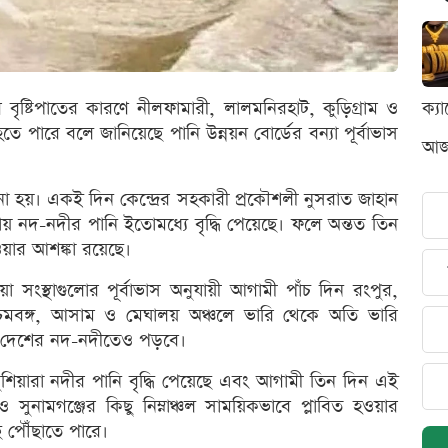
রি বৃষ্টিপাতের কারণে নীলফামারী, লালমনিরহাট, কুড়িগ্রাম ও
ক্য
হতে পারে বলে জানিয়েছে পানি উন্নয়ন বোর্ডের বন্যা পূর্বাভাস
আজক
নো হয়। একই দিন কেন্দ্রের সহকারী প্রকৌশলী নুসরাত জাহান
লায় নদ-নদীর পানি ইতোমধ্যে বৃদ্ধি পেয়েছে। ফলে অন্তত তিন
 হওয়ার আশঙ্কা রয়েছে।
য়া সংস্থাগুলোর পূর্বাভাস অনুযায়ী আগামী পাঁচ দিন রংপুর,
মবঙ্গ, আসাম ও মেঘালয় অঞ্চলে ভারি থেকে অতি ভারি
ভাব দেশের নদ-নদীতেও পড়বে।
ুশিয়ারা নদীর পানি বৃদ্ধি পেয়েছে এবং আগামী তিন দিন এই
ুনামগঞ্জের কিছু নিম্নাঞ্চল সাময়িকভাবে প্লাবিত হওয়ার
ি পৌঁছাতে পারে।