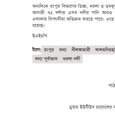
অন্যদিকে রংপুর বিভাগের তিস্তা, ধরলা ও দুধক
আগামী ৭২ ঘণ্টায় এসব নদীর পানি আরও বৃদ্
এলাকায় বিপৎসীমা অতিক্রম করতে পারে। এতে নদীস
রয়েছে।
ইএইচপি
ট্যাগ:
রংপুর
বন্যা
নীলফামারী
লালমনিরহা
বন্যা পূর্বাভাস
ধরলা নদী
পা
ডুয়ার ইউটিউব চ্যানেলের 