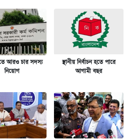
কর্তৃপক্ষ
ক্সের দাম ও ফিচার
তে আরও চার সদস্য
স্থানীয় নির্বাচন হতে পারে
না গেল
নিয়োগ
আগামী বছর
ল যা
ট)