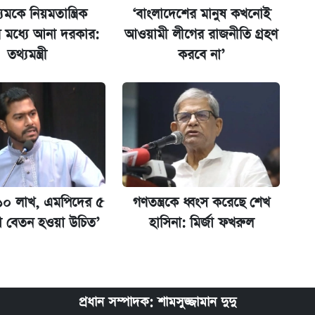
 শুরু, আবেদন ১২ আগস্ট পর্যন্ত
যমকে নিয়মতান্ত্রিক
‘বাংলাদেশের মানুষ কখনোই
 মধ্যে আনা দরকার:
আওয়ামী লীগের রাজনীতি গ্রহণ
মন্ত্রীর
তথ্যমন্ত্রী
করবে না’
ের ১০ লাখ, এমপিদের ৫
গণতন্ত্রকে ধ্বংস করেছে শেখ
া বেতন হওয়া উচিত’
হাসিনা: মির্জা ফখরুল
প্রধান সম্পাদক: শামসুজ্জামান দুদু