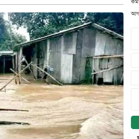
কর্
আগস